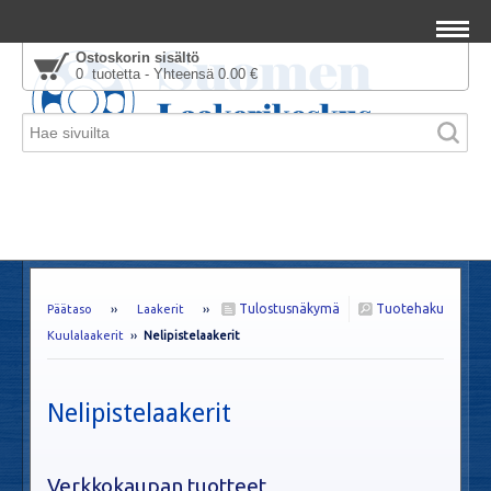
Ostoskorin sisältö
0 tuotetta - Yhteensä 0.00 €
Tulostusnäkymä
Tuotehaku
Päätaso
››
Laakerit
››
Kuulalaakerit
››
Nelipistelaakerit
Nelipistelaakerit
Verkkokaupan tuotteet