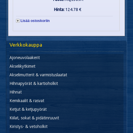
Hinta:
124.78 €
Lisää ostoskoriin
Verkkokauppa
Ajoneuvolaakerit
Akselikytkimet
Akselimutterit & varmistuslaatat
Hihnapyörät & kartioholkit
Hihnat
Kemikaalit & rasvat
Ketjut & ketjupyörät
Kiilat, sokat & pidätinruuvit
Kiristys- & vetoholkit