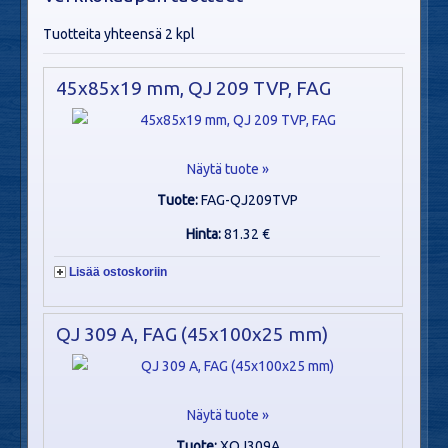
Tuotteita yhteensä 2 kpl
45x85x19 mm, QJ 209 TVP, FAG
Näytä tuote »
Tuote:
FAG-QJ209TVP
Hinta:
81.32 €
Lisää ostoskoriin
QJ 309 A, FAG (45x100x25 mm)
Näytä tuote »
Tuote:
XQJ309A