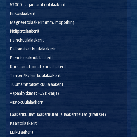
63000-sarjan urakuulalaakerit
Erikoislaakerit
Magneettolaakerit (mm. mopoihin)
Nelipistelaakerit
Painekuulalaakerit
Pallomaiset kuulalaakerit
Pienoisurakuulalaakerit
Ruostumattomat kuulalaakerit
Timken/Fafnir kuulalaakerit
Tuumamittaiset kuulalaakerit
Vapaakytkimet (CSK-sarja)
Viistokuulalaakerit
Laakerikuulat, laakerirullat ja laakerineulat (irralliset)
Kääntölaakerit
Liukulaakerit