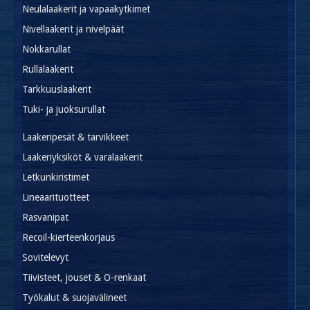
Neulalaakerit ja vapaakytkimet
Nivellaakerit ja nivelpäät
Nokkarullat
Rullalaakerit
Tarkkuuslaakerit
Tuki- ja juoksurullat
Laakeripesät & tarvikkeet
Laakeriyksiköt & varalaakerit
Letkunkiristimet
Lineaarituotteet
Rasvanipat
Recoil-kierteenkorjaus
Sovitelevyt
Tiivisteet, jouset & O-renkaat
Työkalut & suojavälineet