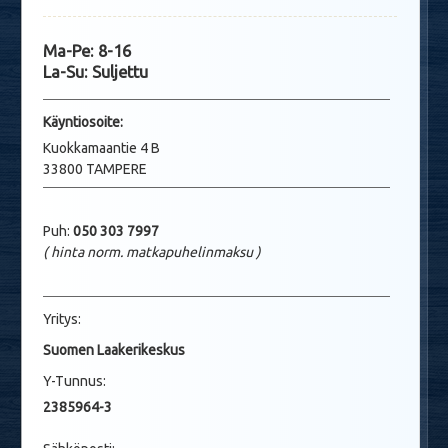
Ma-Pe: 8-16
La-Su: Suljettu
Käyntio
soite:
Kuokkamaantie 4 B
33800 TAMPERE
Puh:
050 303 7997
( hinta norm. matkapuhelinmaksu
)
Yritys:
Suomen Laakerikeskus
Y-Tunnus:
2385964-3