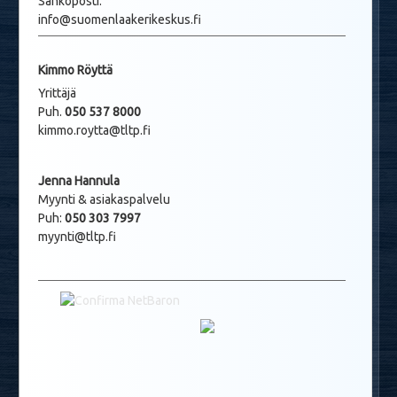
Sähköposti:
info@suomenlaakerikeskus.fi
Kimmo Röyttä
Yrittäjä
Puh.
050 537 8000
kimmo.roytta@tltp.fi
Jenna Hannula
Myynti & asiakaspalvelu
Puh:
050 303 7997
myynti@tltp.fi