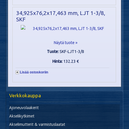
34,925x76,2x17,463 mm, LJT 1-3/8,
SKF
Näytä tuote »
Tuote:
SKF-LJT1-3/8
Hinta:
132.23 €
Lisää ostoskoriin
Verkkokauppa
Ajoneuvolaakerit
Akselikytkimet
Akselimutterit & varmistuslaatat