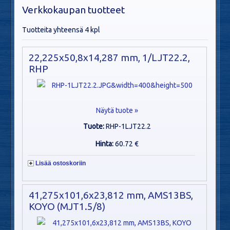
Verkkokaupan tuotteet
Tuotteita yhteensä 4 kpl
22,225x50,8x14,287 mm, 1/LJT22.2,
RHP
Näytä tuote »
Tuote:
RHP-1LJT22.2
Hinta:
60.72 €
Lisää ostoskoriin
41,275x101,6x23,812 mm, AMS13BS,
KOYO (MJT1.5/8)