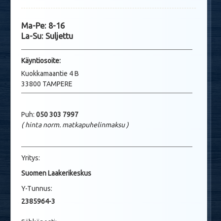
Ma-Pe: 8-16
La-Su: Suljettu
Käyntio
soite:
Kuokkamaantie 4 B
33800 TAMPERE
Puh:
050 303 7997
( hinta norm. matkapuhelinmaksu
)
Yritys:
Suomen Laakerikeskus
Y-Tunnus:
2385964-3