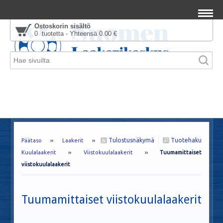
Ostoskorin sisältö
0 tuotetta - Yhteensä 0.00 €
Tulostusnäkymä
Tuotehaku
Päätaso
››
Laakerit
››
Kuulalaakerit
››
Viistokuulalaakerit
››
Tuumamittaiset
viistokuulalaakerit
Tuumamittaiset viistokuulalaakerit