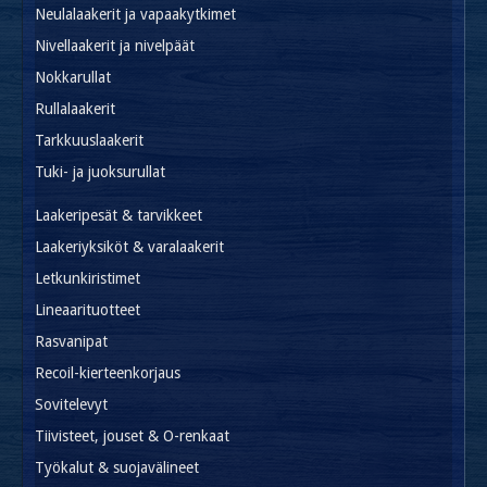
Neulalaakerit ja vapaakytkimet
Nivellaakerit ja nivelpäät
Nokkarullat
Rullalaakerit
Tarkkuuslaakerit
Tuki- ja juoksurullat
Laakeripesät & tarvikkeet
Laakeriyksiköt & varalaakerit
Letkunkiristimet
Lineaarituotteet
Rasvanipat
Recoil-kierteenkorjaus
Sovitelevyt
Tiivisteet, jouset & O-renkaat
Työkalut & suojavälineet