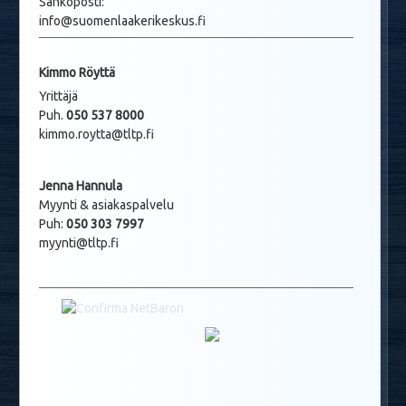
Sähköposti:
info@suomenlaakerikeskus.fi
Kimmo Röyttä
Yrittäjä
Puh.
050 537 8000
kimmo.roytta@tltp.fi
Jenna Hannula
Myynti & asiakaspalvelu
Puh:
050 303 7997
myynti@tltp.fi