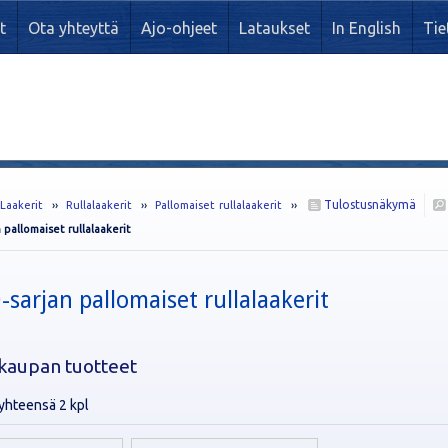
t
Ota yhteyttä
Ajo-ohjeet
Lataukset
In English
Tie
Tulostusnäkymä
›
Laakerit
››
Rullalaakerit
››
Pallomaiset rullalaakerit
››
 pallomaiset rullalaakerit
sarjan pallomaiset rullalaakerit
kaupan tuotteet
yhteensä 2 kpl