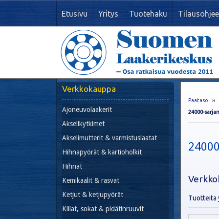
Etusivu
Yritys
Tuotehaku
Tilausohjee
Verkkokauppa
Päätaso
›
Ajoneuvolaakerit
24000-sarjan
Akselikytkimet
Akselimutterit & varmistuslaatat
24000-
Hihnapyörät & kartioholkit
Hihnat
Verkko
Kemikaalit & rasvat
Ketjut & ketjupyörät
Tuotteita 
Kiilat, sokat & pidätinruuvit