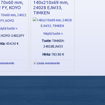
170x60 mm,
140x210x69 mm,
 FY, KOYO
24028 EJW33,
TIMKEN
äytä tuote »
Näytä tuote »
:
KOYO-24022FY
Tuote:
TIMKEN-
inta:
454.30 €
24028EJW33
Hinta:
783.80 €
ostoskoriin
Lisää ostoskoriin