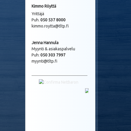
Kimmo Röyttä
Yrittäjä
Puh.
050 537 8000
kimmo.roytta@tltp.fi
Jenna Hannula
Myynti & asiakaspalvelu
Puh:
050 303 7997
myynti@tltp.fi