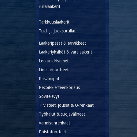
rullalaakerit
Tarkkuuslaakerit
Tuki- ja juoksurullat
Laakeripesät & tarvikkeet
Laakeriyksiköt & varalaakerit
Letkunkiristimet
Lineaarituotteet
Rasvanipat
Recoil-kierteenkorjaus
Sovitelevyt
Tiivisteet, jouset & O-renkaat
Työkalut & suojavälineet
Varmistinrenkaat
Poistotuotteet