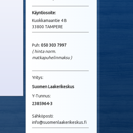
Käyntio
soite:
Kuokkamaantie 4 B
33800 TAMPERE
Puh:
050 303 7997
( hinta norm.
matkapuhelinmaksu
)
Yritys:
Suomen Laakerikeskus
Y-Tunnus:
2385964-3
Sähköposti:
info@suomenlaakerikeskus.fi