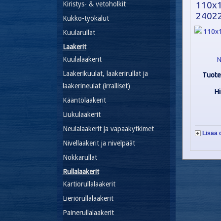
110x
Kiristys- & vetoholkit
24022
Kukko-työkalut
Kuularullat
Laakerit
Kuulalaakerit
N
Laakerikuulat, laakerirullat ja
Tuote
laakerineulat (irralliset)
H
Kääntölaakerit
Liukulaakerit
Neulalaakerit ja vapaakytkimet
Lisää 
Nivellaakerit ja nivelpäät
Nokkarullat
Rullalaakerit
Kartiorullalaakerit
Lieriörullalaakerit
Painerullalaakerit