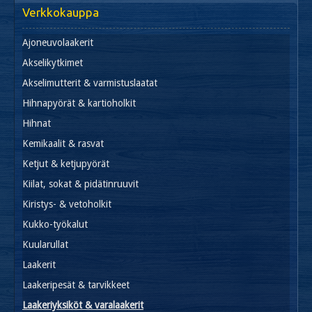
Verkkokauppa
Ajoneuvolaakerit
Akselikytkimet
Akselimutterit & varmistuslaatat
Hihnapyörät & kartioholkit
Hihnat
Kemikaalit & rasvat
Ketjut & ketjupyörät
Kiilat, sokat & pidätinruuvit
Kiristys- & vetoholkit
Kukko-työkalut
Kuularullat
Laakerit
Laakeripesät & tarvikkeet
Laakeriyksiköt & varalaakerit