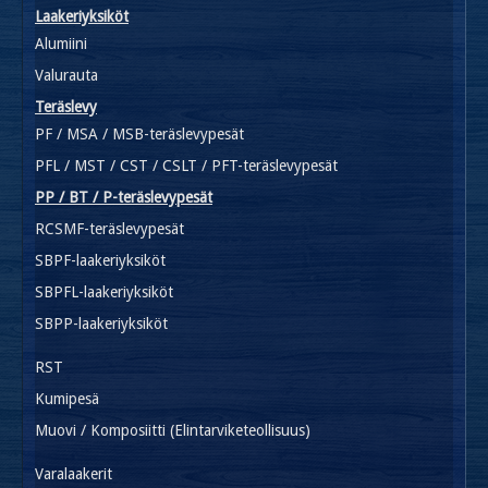
Laakeriyksiköt
Alumiini
Valurauta
Teräslevy
PF / MSA / MSB-teräslevypesät
PFL / MST / CST / CSLT / PFT-teräslevypesät
PP / BT / P-teräslevypesät
RCSMF-teräslevypesät
SBPF-laakeriyksiköt
SBPFL-laakeriyksiköt
SBPP-laakeriyksiköt
RST
Kumipesä
Muovi / Komposiitti (Elintarviketeollisuus)
Varalaakerit