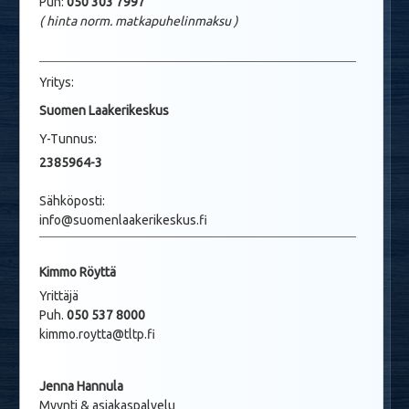
Puh:
050 303 7997
( hinta norm. matkapuhelinmaksu
)
Yritys:
Suomen Laakerikeskus
Y-Tunnus:
2385964-3
Sähköposti:
info@suomenlaakerikeskus.fi
Kimmo Röyttä
Yrittäjä
Puh.
050 537 8000
kimmo.roytta@tltp.fi
Jenna Hannula
Myynti & asiakaspalvelu