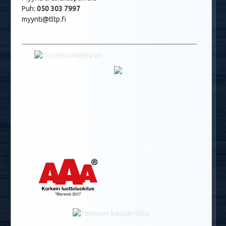
Puh:
050 303 7997
myynti@tltp.fi