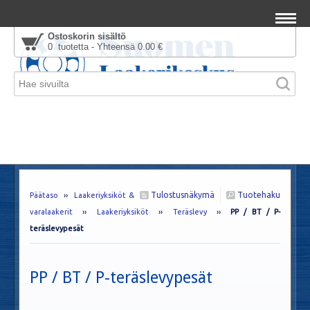
Ostoskorin sisältö
0 tuotetta - Yhteensä 0.00 €
Tulostusnäkymä
Tuotehaku
Päätaso
››
Laakeriyksiköt &
varalaakerit
››
Laakeriyksiköt
››
Teräslevy
››
PP / BT / P-
teräslevypesät
PP / BT / P-teräslevypesät