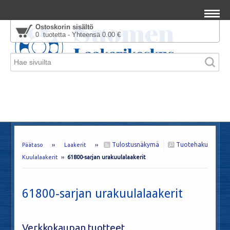
Ostoskorin sisältö
0 tuotetta - Yhteensä 0.00 €
Tulostusnäkymä
Tuotehaku
Päätaso
››
Laakerit
››
Kuulalaakerit
››
61800-sarjan urakuulalaakerit
61800-sarjan urakuulalaakerit
Verkkokaupan tuotteet