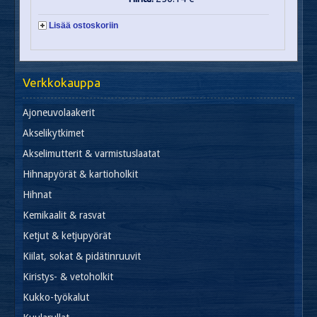
Lisää ostoskoriin
Verkkokauppa
Ajoneuvolaakerit
Akselikytkimet
Akselimutterit & varmistuslaatat
Hihnapyörät & kartioholkit
Hihnat
Kemikaalit & rasvat
Ketjut & ketjupyörät
Kiilat, sokat & pidätinruuvit
Kiristys- & vetoholkit
Kukko-työkalut