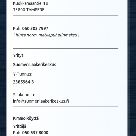
Kuokkamaantie 4 B
33800 TAMPERE
Puh:
050 303 7997
( hinta norm. matkapuhelinmaksu
)
Yritys:
Suomen Laakerikeskus
Y-Tunnus:
2385964-3
Sähköposti:
info@suomenlaakerikeskus.fi
Kimmo Röyttä
Yrittäjä
Puh.
050 537 8000