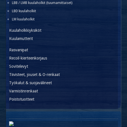
LBB / LMB kuulaholkit (tuumamittaiset)
LBD kuulaholkit
LM kuulaholkit
Kuulaholkkiyksiköt
Kuulamutterit
Rasvanipat
Recoil-kierteenkorjaus
Sovitelevyt
Tiivisteet, jouset & O-renkaat
Työkalut & suojavälineet
Varmistinrenkaat
Poistotuotteet