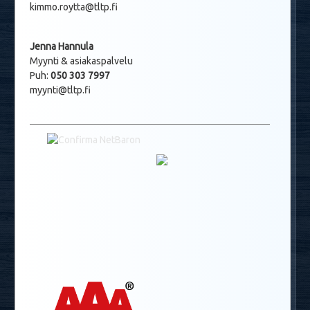
kimmo.roytta@tltp.fi
Jenna Hannula
Myynti & asiakaspalvelu
Puh:
050 303 7997
myynti@tltp.fi