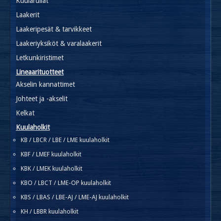
Kuularullat
Laakerit
Laakeripesät & tarvikkeet
Laakeriyksiköt & varalaakerit
Letkunkiristimet
Lineaarituotteet
Akselin kannattimet
Johteet ja -akselit
Kelkat
Kuulaholkit
KB / LBCR / LBE / LME kuulaholkit
KBF / LMEF kuulaholkit
KBK / LMEK kuulaholkit
KBO / LBCT / LME-OP kuulaholkit
KBS / LBAS / LBE-AJ / LME-AJ kuulaholkit
KH / LBBR kuulaholkit