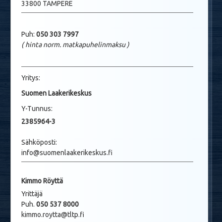
33800 TAMPERE
Puh:
050 303 7997
( hinta norm. matkapuhelinmaksu
)
Yritys:
Suomen Laakerikeskus
Y-Tunnus:
2385964-3
Sähköposti:
info@suomenlaakerikeskus.fi
Kimmo Röyttä
Yrittäjä
Puh.
050 537 8000
kimmo.roytta@tltp.fi