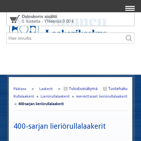
Ostoskorin sisältö
0 tuotetta - Yhteensä 0.00 €
Tulostusnäkymä
Tuotehaku
Päätaso
››
Laakerit
››
Rullalaakerit
››
Lieriörullalaakerit
››
mm-mittaiset lieriörullalaakerit
››
400-sarjan lieriörullalaakerit
400-sarjan lieriörullalaakerit