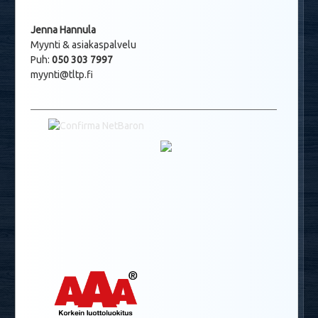
Jenna Hannula
Myynti & asiakaspalvelu
Puh:
050 303 7997
myynti@tltp.fi