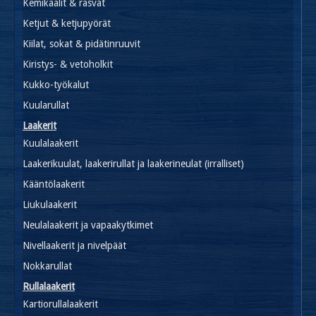
Kemikaalit & rasvat
Ketjut & ketjupyörät
Kiilat, sokat & pidätinruuvit
Kiristys- & vetoholkit
Kukko-työkalut
Kuularullat
Laakerit
Kuulalaakerit
Laakerikuulat, laakerirullat ja laakerineulat (irralliset)
Kääntölaakerit
Liukulaakerit
Neulalaakerit ja vapaakytkimet
Nivellaakerit ja nivelpäät
Nokkarullat
Rullalaakerit
Kartiorullalaakerit