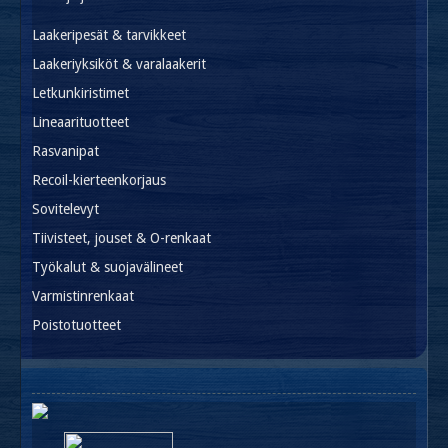
Laakeripesät & tarvikkeet
Laakeriyksiköt & varalaakerit
Letkunkiristimet
Lineaarituotteet
Rasvanipat
Recoil-kierteenkorjaus
Sovitelevyt
Tiivisteet, jouset & O-renkaat
Työkalut & suojavälineet
Varmistinrenkaat
Poistotuotteet