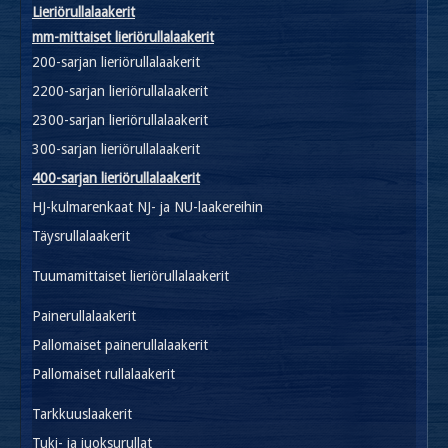
Lieriörullalaakerit
mm-mittaiset lieriörullalaakerit
200-sarjan lieriörullalaakerit
2200-sarjan lieriörullalaakerit
2300-sarjan lieriörullalaakerit
300-sarjan lieriörullalaakerit
400-sarjan lieriörullalaakerit
HJ-kulmarenkaat NJ- ja NU-laakereihin
Täysrullalaakerit
Tuumamittaiset lieriörullalaakerit
Painerullalaakerit
Pallomaiset painerullalaakerit
Pallomaiset rullalaakerit
Tarkkuuslaakerit
Tuki- ja juoksurullat