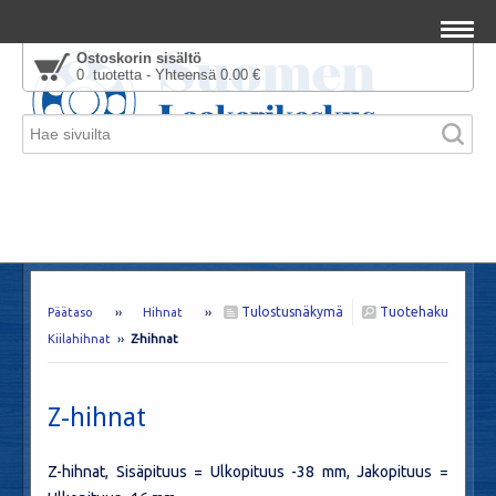
Ostoskorin sisältö
0 tuotetta - Yhteensä 0.00 €
Tulostusnäkymä
Tuotehaku
Päätaso
››
Hihnat
››
Kiilahihnat
››
Z-hihnat
Z-hihnat
Z-hihnat, Sisäpituus = Ulkopituus -38 mm, Jakopituus =