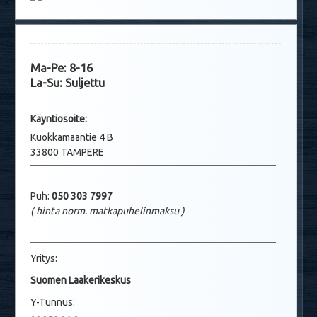
Ma-Pe: 8-16
La-Su: Suljettu
Käyntio
soite:
Kuokkamaantie 4 B
33800 TAMPERE
Puh:
050 303 7997
( hinta norm. matkapuhelinmaksu
)
Yritys:
Suomen Laakerikeskus
Y-Tunnus: