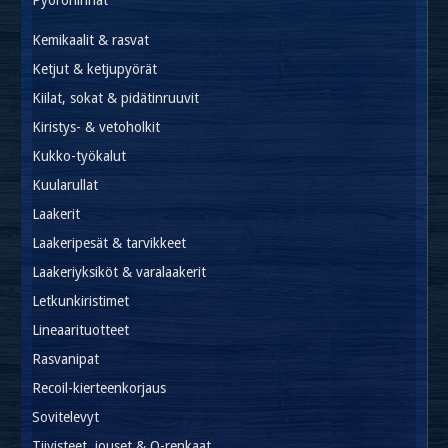
Pyöröhihnat
Kemikaalit & rasvat
Ketjut & ketjupyörät
Kiilat, sokat & pidätinruuvit
Kiristys- & vetoholkit
Kukko-työkalut
Kuularullat
Laakerit
Laakeripesät & tarvikkeet
Laakeriyksiköt & varalaakerit
Letkunkiristimet
Lineaarituotteet
Rasvanipat
Recoil-kierteenkorjaus
Sovitelevyt
Tiivisteet, jouset & O-renkaat