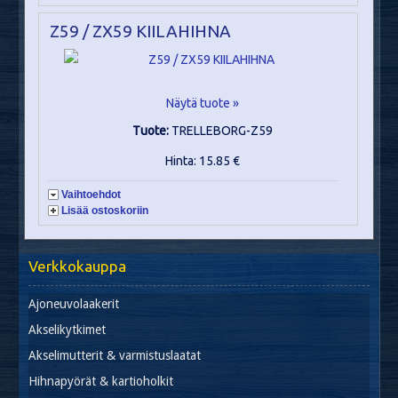
Z59 / ZX59 KIILAHIHNA
Näytä tuote »
Tuote:
TRELLEBORG-Z59
Hinta: 15.85 €
Vaihtoehdot
Lisää ostoskoriin
Verkkokauppa
Ajoneuvolaakerit
Akselikytkimet
Akselimutterit & varmistuslaatat
Hihnapyörät & kartioholkit