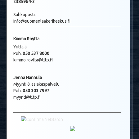
2385964-3
Sähköposti:
info@suomenlaakerikeskus.fi
Kimmo Röyttä
Yrittäjä
Puh.
050 537 8000
kimmo.roytta@tltp.fi
Jenna Hannula
Myynti & asiakaspalvelu
Puh:
050 303 7997
myynti@tltp.fi