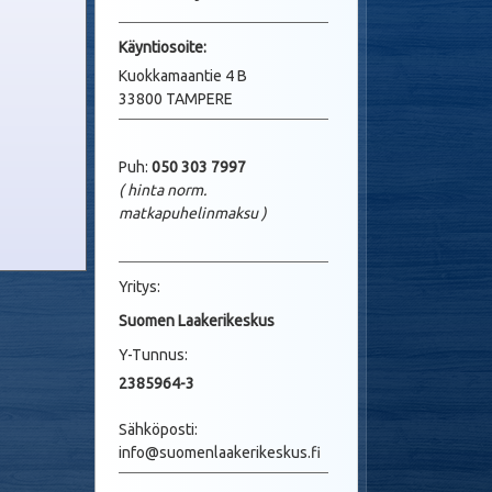
Käyntio
soite:
Kuokkamaantie 4 B
33800 TAMPERE
Puh:
050 303 7997
( hinta norm.
matkapuhelinmaksu
)
Yritys:
Suomen Laakerikeskus
Y-Tunnus:
2385964-3
Sähköposti:
info@suomenlaakerikeskus.fi