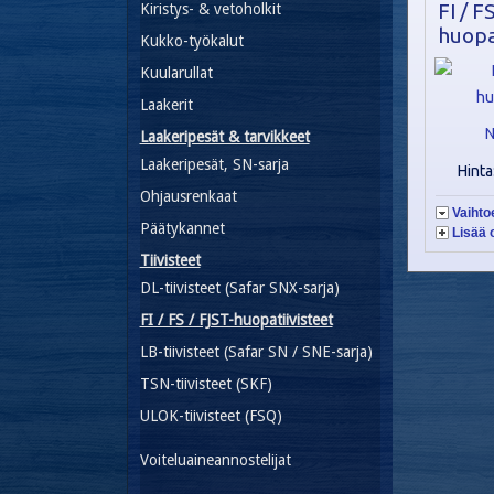
FI / F
Kiristys- & vetoholkit
huopa
Kukko-työkalut
Kuularullat
Laakerit
N
Laakeripesät & tarvikkeet
Laakeripesät, SN-sarja
Hinta
Ohjausrenkaat
Vaihto
Päätykannet
Lisää 
Tiivisteet
DL-tiivisteet (Safar SNX-sarja)
FI / FS / FJST-huopatiivisteet
LB-tiivisteet (Safar SN / SNE-sarja)
TSN-tiivisteet (SKF)
ULOK-tiivisteet (FSQ)
Voiteluaineannostelijat