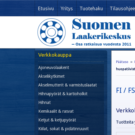
Etusivu
Yritys
Tuotehaku
Tilausohjee
Verkkokauppa
Päätaso
››
Ajoneuvolaakerit
huopatiivis
Akselikytkimet
Akselimutterit & varmistuslaatat
FI / F
Hihnapyörät & kartioholkit
Hihnat
Verkko
Kemikaalit & rasvat
Ketjut & ketjupyörät
Tuotteita 
Kiilat, sokat & pidätinruuvit