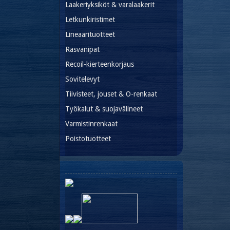
Laakeriyksiköt & varalaakerit
Letkunkiristimet
Lineaarituotteet
Rasvanipat
Recoil-kierteenkorjaus
Sovitelevyt
Tiivisteet, jouset & O-renkaat
Työkalut & suojavälineet
Varmistinrenkaat
Poistotuotteet