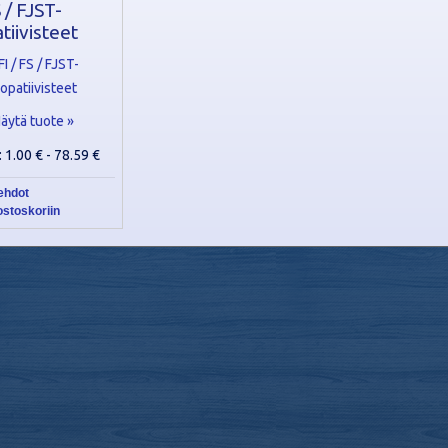
S / FJST-
tiivisteet
äytä tuote »
: 1.00 € - 78.59 €
ehdot
ostoskoriin