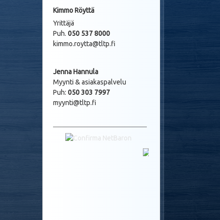
Kimmo Röyttä
Yrittäjä
Puh.
050 537 8000
kimmo.roytta@tltp.fi
Jenna Hannula
Myynti & asiakaspalvelu
Puh:
050 303 7997
myynti@tltp.fi