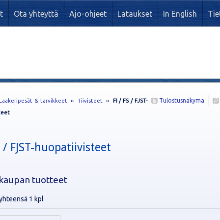
t
Ota yhteyttä
Ajo-ohjeet
Lataukset
In English
Tie
Tulostusnäkymä
Laakeripesät & tarvikkeet
››
Tiivisteet
››
FI / FS / FJST-
teet
S / FJST-huopatiivisteet
kaupan tuotteet
yhteensä 1 kpl