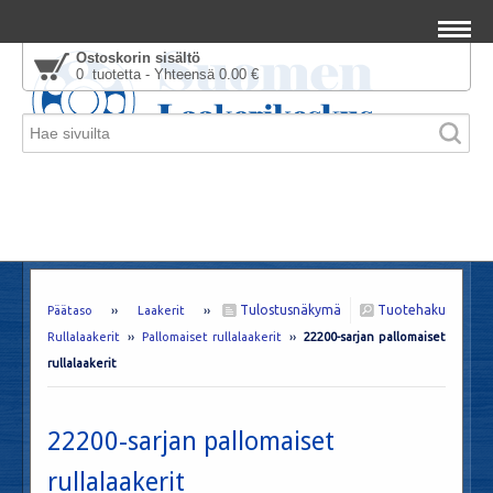
Ostoskorin sisältö
0 tuotetta - Yhteensä 0.00 €
Tulostusnäkymä
Tuotehaku
Päätaso
››
Laakerit
››
Rullalaakerit
››
Pallomaiset rullalaakerit
››
22200-sarjan pallomaiset
rullalaakerit
22200-sarjan pallomaiset
rullalaakerit