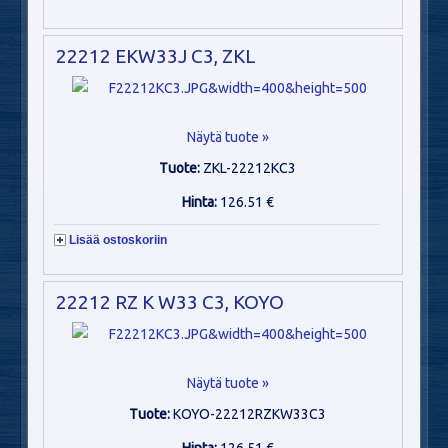
22212 EKW33J C3, ZKL
Näytä tuote »
Tuote:
ZKL-22212KC3
Hinta:
126.51 €
Lisää ostoskoriin
22212 RZ K W33 C3, KOYO
Näytä tuote »
Tuote:
KOYO-22212RZKW33C3