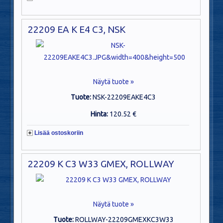
22209 EA K E4 C3, NSK
Näytä tuote »
Tuote:
NSK-22209EAKE4C3
Hinta:
120.52 €
Lisää ostoskoriin
22209 K C3 W33 GMEX, ROLLWAY
Näytä tuote »
Tuote:
ROLLWAY-22209GMEXKC3W33