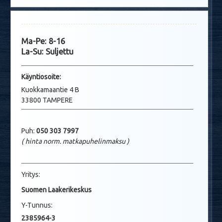
Ma-Pe: 8-16
La-Su: Suljettu
Käyntio
soite:
Kuokkamaantie 4 B
33800 TAMPERE
Puh:
050 303 7997
( hinta norm. matkapuhelinmaksu
)
Yritys:
Suomen Laakerikeskus
Y-Tunnus:
2385964-3