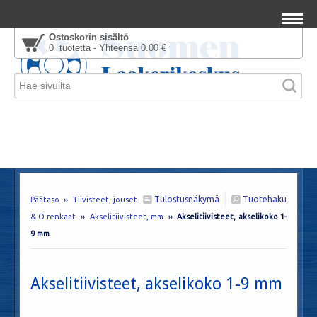
Ostoskorin sisältö
0 tuotetta - Yhteensä 0.00 €
Tulostusnäkymä
Tuotehaku
Päätaso
››
Tiivisteet, jouset
& O-renkaat
››
Akselitiivisteet, mm
››
Akselitiivisteet, akselikoko 1-
9 mm
Akselitiivisteet, akselikoko 1-9 mm