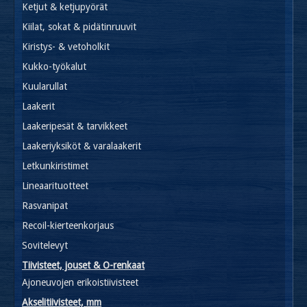
Ketjut & ketjupyörät
Kiilat, sokat & pidätinruuvit
Kiristys- & vetoholkit
Kukko-työkalut
Kuularullat
Laakerit
Laakeripesät & tarvikkeet
Laakeriyksiköt & varalaakerit
Letkunkiristimet
Lineaarituotteet
Rasvanipat
Recoil-kierteenkorjaus
Sovitelevyt
Tiivisteet, jouset & O-renkaat
Ajoneuvojen erikoistiivisteet
Akselitiivisteet, mm