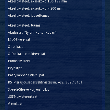
Akselitiivisteet, akselikoko 150-199 mm
Akselitiivisteet, akselikoko > 200 mm
Akselitiivisteet, jousettomat
Akselitiivisteet, tuuma
Aluslaatat (Nylon, Kuitu, Kupari)
NILOS-renkaat
O-renkaat
O-Renkaiden tukirenkaat
Punostiivisteet
Pyyhkijät
Päätykannet / VK-tulpat
RST-teräsjouset akselitiivisteisiin, AISI 302 / 316T
Speedi-Sleeve korjausholkit
USIT-tiivisterenkaat
V-renkaat