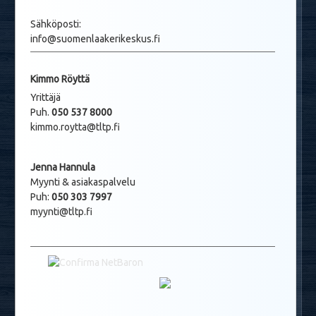
Sähköposti:
info@suomenlaakerikeskus.fi
Kimmo Röyttä
Yrittäjä
Puh.
050 537 8000
kimmo.roytta@tltp.fi
Jenna Hannula
Myynti & asiakaspalvelu
Puh:
050 303 7997
myynti@tltp.fi