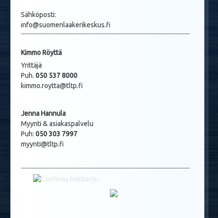
Sähköposti:
info@suomenlaakerikeskus.fi
Kimmo Röyttä
Yrittäjä
Puh.
050 537 8000
kimmo.roytta@tltp.fi
Jenna Hannula
Myynti & asiakaspalvelu
Puh:
050 303 7997
myynti@tltp.fi