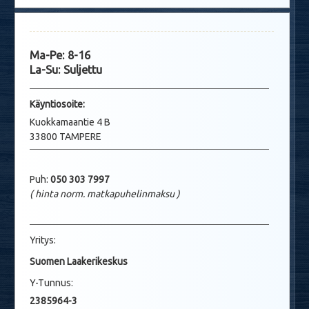
Ma-Pe: 8-16
La-Su: Suljettu
Käyntio
soite:
Kuokkamaantie 4 B
33800 TAMPERE
Puh:
050 303 7997
( hinta norm. matkapuhelinmaksu
)
Yritys:
Suomen Laakerikeskus
Y-Tunnus:
2385964-3