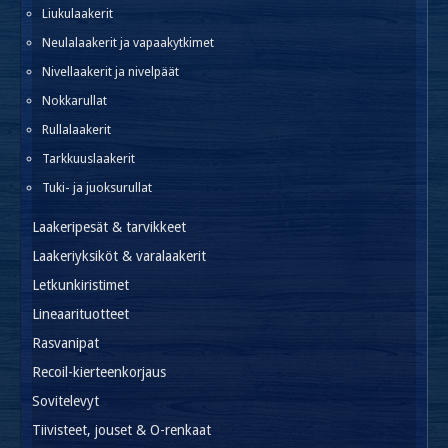
Liukulaakerit
Neulalaakerit ja vapaakytkimet
Nivellaakerit ja nivelpäät
Nokkarullat
Rullalaakerit
Tarkkuuslaakerit
Tuki- ja juoksurullat
Laakeripesät & tarvikkeet
Laakeriyksiköt & varalaakerit
Letkunkiristimet
Lineaarituotteet
Rasvanipat
Recoil-kierteenkorjaus
Sovitelevyt
Tiivisteet, jouset & O-renkaat