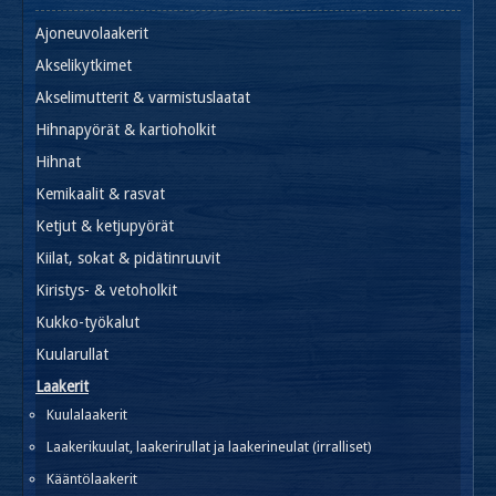
Ajoneuvolaakerit
Akselikytkimet
Akselimutterit & varmistuslaatat
Hihnapyörät & kartioholkit
Hihnat
Kemikaalit & rasvat
Ketjut & ketjupyörät
Kiilat, sokat & pidätinruuvit
Kiristys- & vetoholkit
Kukko-työkalut
Kuularullat
Laakerit
Kuulalaakerit
Laakerikuulat, laakerirullat ja laakerineulat (irralliset)
Kääntölaakerit