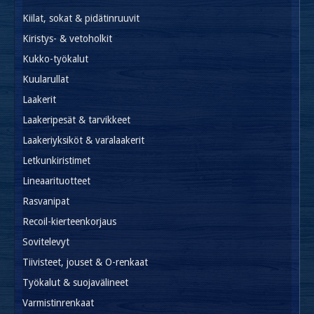
Kiilat, sokat & pidätinruuvit
Kiristys- & vetoholkit
Kukko-työkalut
Kuularullat
Laakerit
Laakeripesät & tarvikkeet
Laakeriyksiköt & varalaakerit
Letkunkiristimet
Lineaarituotteet
Rasvanipat
Recoil-kierteenkorjaus
Sovitelevyt
Tiivisteet, jouset & O-renkaat
Työkalut & suojavälineet
Varmistinrenkaat