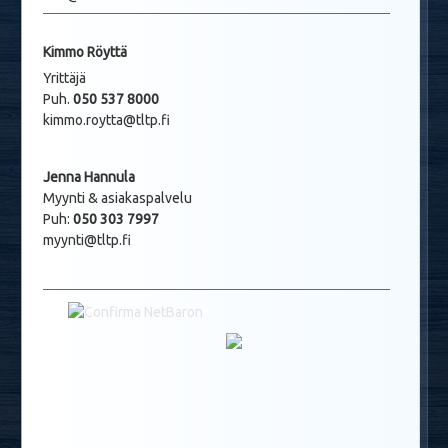
Kimmo Röyttä
Yrittäjä
Puh.
050 537 8000
kimmo.roytta@tltp.fi
Jenna Hannula
Myynti & asiakaspalvelu
Puh:
050 303 7997
myynti@tltp.fi