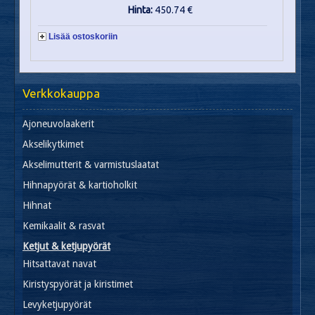
Hinta:
450.74 €
Lisää ostoskoriin
Verkkokauppa
Ajoneuvolaakerit
Akselikytkimet
Akselimutterit & varmistuslaatat
Hihnapyörät & kartioholkit
Hihnat
Kemikaalit & rasvat
Ketjut & ketjupyörät
Hitsattavat navat
Kiristyspyörät ja kiristimet
Levyketjupyörät