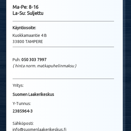
Ma-Pe: 8-16
La-Su: Suljettu
Käyntio
soite:
Kuokkamaantie 4 B
33800 TAMPERE
Puh:
050 303 7997
( hinta norm. matkapuhelinmaksu
)
Yritys:
Suomen Laakerikeskus
Y-Tunnus:
2385964-3
Sähköposti:
info@suomenlaakerikeskus.fi