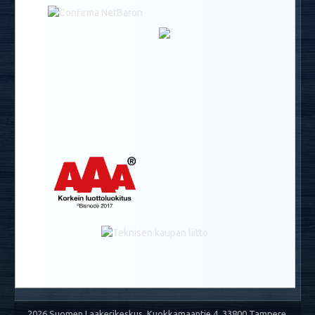
2026 Suomen Laakerikeskus, Kuokkamaantie 4, 33800 Tampere,