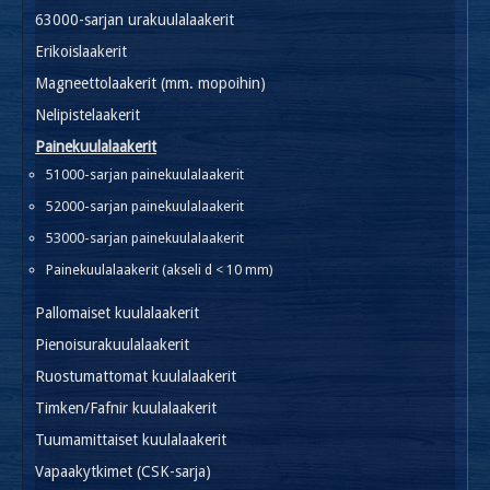
63000-sarjan urakuulalaakerit
Erikoislaakerit
Magneettolaakerit (mm. mopoihin)
Nelipistelaakerit
Painekuulalaakerit
51000-sarjan painekuulalaakerit
52000-sarjan painekuulalaakerit
53000-sarjan painekuulalaakerit
Painekuulalaakerit (akseli d < 10 mm)
Pallomaiset kuulalaakerit
Pienoisurakuulalaakerit
Ruostumattomat kuulalaakerit
Timken/Fafnir kuulalaakerit
Tuumamittaiset kuulalaakerit
Vapaakytkimet (CSK-sarja)