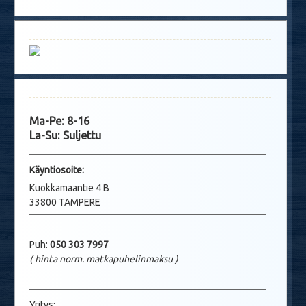
Ma-Pe: 8-16
La-Su: Suljettu
Käyntio
soite:
Kuokkamaantie 4 B
33800 TAMPERE
Puh:
050 303 7997
( hinta norm. matkapuhelinmaksu
)
Yritys: