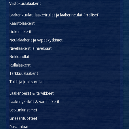
Viistokuulalaakerit
Laakerikuulat, laakerirullat ja laakerineulat (irralliset)
Kääntölaakerit
Liukulaakerit
Neulalaakerit ja vapaakytkimet
Nivellaakerit ja nivelpäät
Nokkarullat
Rullalaakerit
Tarkkuuslaakerit
Tuki- ja juoksurullat
Laakeripesät & tarvikkeet
Laakeriyksiköt & varalaakerit
Letkunkiristimet
Lineaarituotteet
Rasvanipat