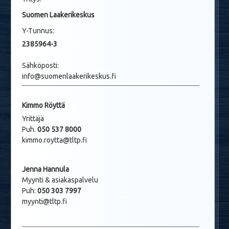
Suomen Laakerikeskus
Y-Tunnus:
2385964-3
Sähköposti:
info@suomenlaakerikeskus.fi
Kimmo Röyttä
Yrittäjä
Puh.
050 537 8000
kimmo.roytta@tltp.fi
Jenna Hannula
Myynti & asiakaspalvelu
Puh:
050 303 7997
myynti@tltp.fi