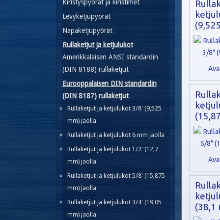
Kiristyspyörät ja kiristimet
Rullak
ketjul
Levyketjupyörät
(9,52
Napaketjupyörät
Rullaketjut ja ketjulukot
Amerikkalaisen ANSI standardin
Ava
(DIN 8188) rullaketjut
Eurooppalaisen DIN standardin
Rullak
(DIN 8187) rullaketjut
ketjul
Rullaketjut ja ketjulukot 3/8' (9,525
(15,8
mm) jaolla
Rullaketjut ja ketjulukot 6 mm jaolla
Rullaketjut ja ketjulukot 1/2' (12,7
Ava
mm) jaolla
Rullaketjut ja ketjulukot 5/8' (15,875
Rullak
mm) jaolla
ketjul
Rullaketjut ja ketjulukot 3/4' (19,05
(38,1 
mm) jaolla