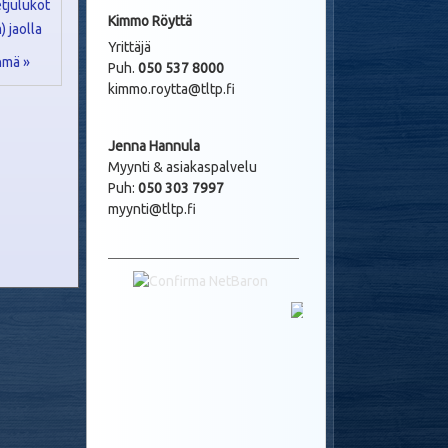
Kimmo Röyttä
Yrittäjä
hmä »
Puh.
050 537 8000
kimmo.roytta@tltp.fi
Jenna Hannula
Myynti & asiakaspalvelu
Puh:
050 303 7997
myynti@tltp.fi