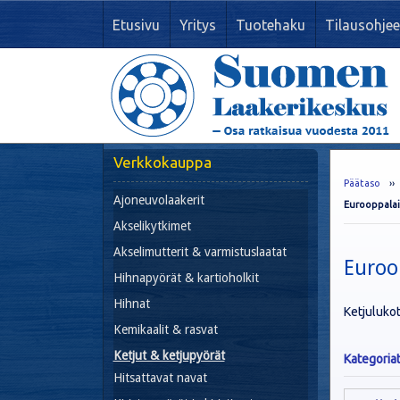
Etusivu
Yritys
Tuotehaku
Tilausohjee
Verkkokauppa
Päätaso
›
Ajoneuvolaakerit
Eurooppalai
Akselikytkimet
Akselimutterit & varmistuslaatat
Euroo
Hihnapyörät & kartioholkit
Hihnat
Ketjulukot
Kemikaalit & rasvat
Ketjut & ketjupyörät
Kategoria
Hitsattavat navat