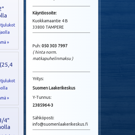
2"
Käyntio
soite:
lla
Kuokkamaantie 4 B
33800 TAMPERE
hmä »
Puh:
050 303 7997
( hinta norm.
matkapuhelinmaksu
)
 (25,4
Yritys:
Suomen Laakerikeskus
Y-Tunnus:
hmä »
2385964-3
Sähköposti:
3/4"
info@suomenlaakerikeskus.fi
olla