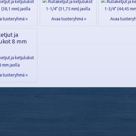
a tuoteryhmä »
Avaa tuoteryhmä »
Avaa tuotery
etjut ja
lukot 8 mm
a tuoteryhmä »