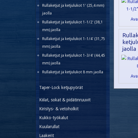
Rullaketjut ja ketjulukot 1' (25,4 mm)
jaolla
Ava
Rullaketjut ja ketjulukot 1-1/2' (38,1
mm) jaolla
Rullak
Rullaketjut ja ketjulukot 1-1/4' (31,75
ketju
mm) jaolla
jaolla
Rullaketjut ja ketjulukot 1-3/4' (44,45
mm) jaolla
Rullaketjut ja ketjulukot 8 mm jaolla
Ava
Taper-Lock ketjupyörät
Kiilat, sokat & pidätinruuvit
Kiristys- & vetoholkit
Kukko-työkalut
Kuularullat
Laakerit