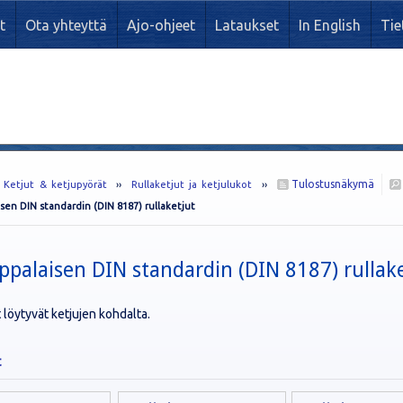
t
Ota yhteyttä
Ajo-ohjeet
Lataukset
In English
Tie
Tulostusnäkymä
›
Ketjut & ketjupyörät
››
Rullaketjut ja ketjulukot
››
sen DIN standardin (DIN 8187) rullaketjut
ppalaisen DIN standardin (DIN 8187) rullake
 löytyvät ketjujen kohdalta.
t