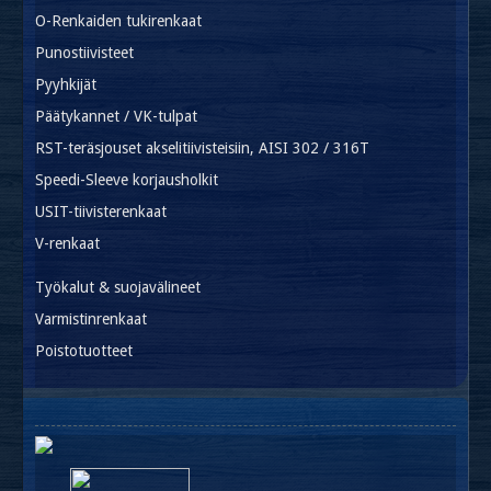
O-Renkaiden tukirenkaat
Punostiivisteet
Pyyhkijät
Päätykannet / VK-tulpat
RST-teräsjouset akselitiivisteisiin, AISI 302 / 316T
Speedi-Sleeve korjausholkit
USIT-tiivisterenkaat
V-renkaat
Työkalut & suojavälineet
Varmistinrenkaat
Poistotuotteet