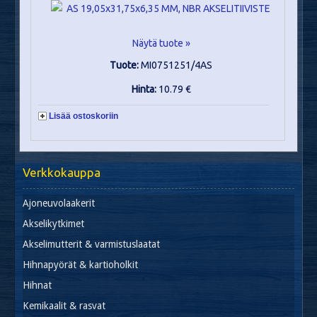
Näytä tuote »
Tuote:
MI0751251/4AS
Hinta:
10.79 €
Lisää ostoskoriin
Verkkokauppa
Ajoneuvolaakerit
Akselikytkimet
Akselimutterit & varmistuslaatat
Hihnapyörät & kartioholkit
Hihnat
Kemikaalit & rasvat