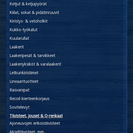
Ketjut & ketjupyörät
Kiilat, sokat & pidätinruuvit
Kiristys- & vetoholkit
Kukko-työkalut
Kuularullat
Laakerit
Laakeripesät & tarvikkeet
Laakeriyksiköt & varalaakerit
Letkunkiristimet
Lineaarituotteet
Rasvanipat
Recoil-kierteenkorjaus
Sovitelevyt
Tiivisteet, jouset & O-renkaat
Ajoneuvojen erikoistiivisteet
Akselitiivisteet, mm