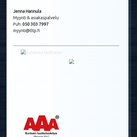
Jenna Hannula
Myynti & asiakaspalvelu
Puh:
050 303 7997
myynti@tltp.fi