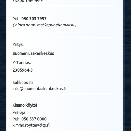
33800 TAMPERE
Puh:
050 303 7997
( hinta norm. matkapuhelinmaksu
)
Yritys:
Suomen Laakerikeskus
Y-Tunnus:
2385964-3
Sähköposti:
info@suomenlaakerikeskus.fi
Kimmo Röyttä
Yrittäjä
Puh.
050 537 8000
kimmo.roytta@tltp.fi