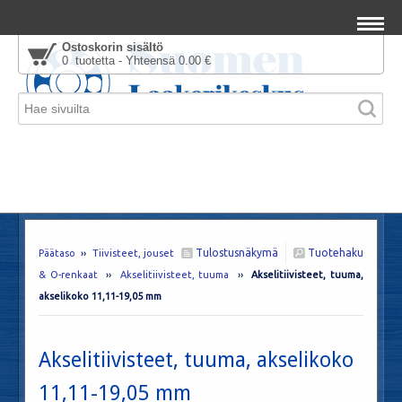
Ostoskorin sisältö
0 tuotetta - Yhteensä 0.00 €
Tulostusnäkymä
Tuotehaku
Päätaso
››
Tiivisteet, jouset
& O-renkaat
››
Akselitiivisteet, tuuma
››
Akselitiivisteet, tuuma,
akselikoko 11,11-19,05 mm
Akselitiivisteet, tuuma, akselikoko
11,11-19,05 mm