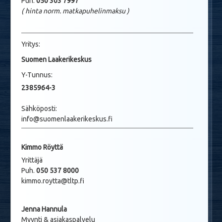
Puh:
050 303 7997
( hinta norm. matkapuhelinmaksu
)
Yritys:
Suomen Laakerikeskus
Y-Tunnus:
2385964-3
Sähköposti:
info@suomenlaakerikeskus.fi
Kimmo Röyttä
Yrittäjä
Puh.
050 537 8000
kimmo.roytta@tltp.fi
Jenna Hannula
Myynti & asiakaspalvelu