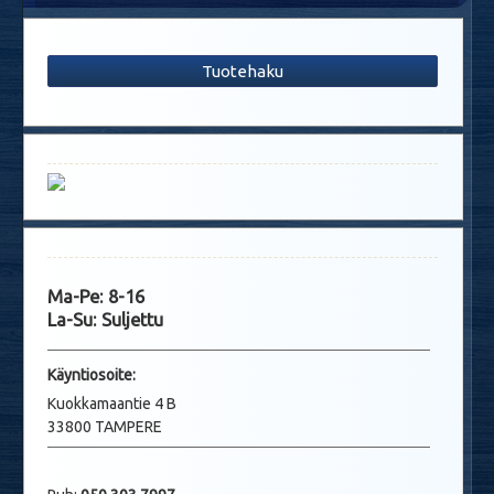
Tuotehaku
Ma-Pe: 8-16
La-Su: Suljettu
Käyntio
soite:
Kuokkamaantie 4 B
33800 TAMPERE