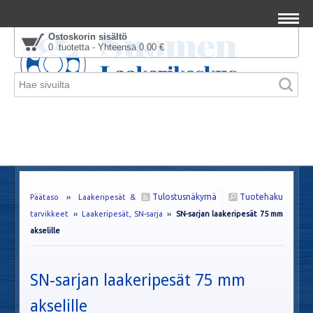
Ostoskorin sisältö
0 tuotetta - Yhteensä 0.00 €
Tulostusnäkymä
Tuotehaku
Päätaso
››
Laakeripesät &
tarvikkeet
››
Laakeripesät, SN-sarja
››
SN-sarjan laakeripesät 75 mm
akselille
SN-sarjan laakeripesät 75 mm
akselille