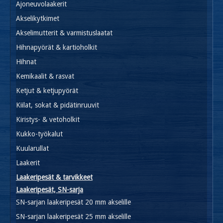
Ajoneuvolaakerit
Akselikytkimet
Akselimutterit & varmistuslaatat
Hihnapyörät & kartioholkit
Hihnat
Kemikaalit & rasvat
Ketjut & ketjupyörät
Kiilat, sokat & pidätinruuvit
Kiristys- & vetoholkit
Kukko-työkalut
Kuularullat
Laakerit
Laakeripesät & tarvikkeet
Laakeripesät, SN-sarja
SN-sarjan laakeripesät 20 mm akselille
SN-sarjan laakeripesät 25 mm akselille