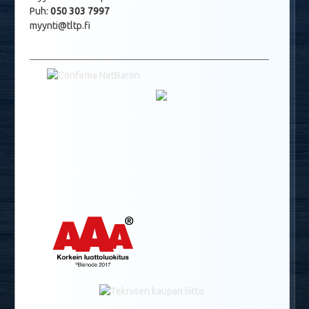
Puh:
050 303 7997
myynti@tltp.fi