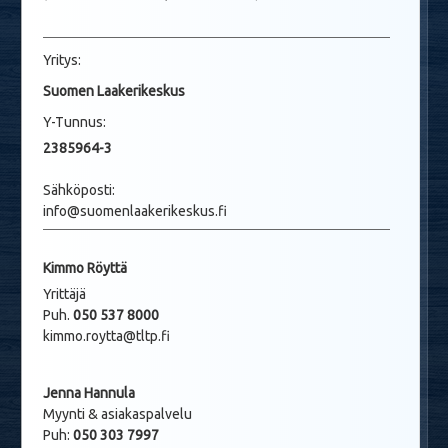
Yritys:
Suomen Laakerikeskus
Y-Tunnus:
2385964-3
Sähköposti:
info@suomenlaakerikeskus.fi
Kimmo Röyttä
Yrittäjä
Puh.
050 537 8000
kimmo.roytta@tltp.fi
Jenna Hannula
Myynti & asiakaspalvelu
Puh:
050 303 7997