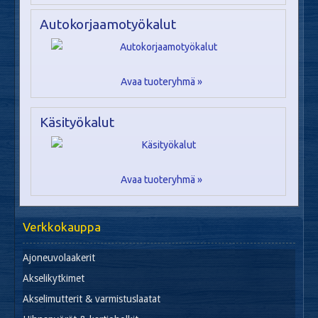
Autokorjaamotyökalut
Avaa tuoteryhmä »
Käsityökalut
Avaa tuoteryhmä »
Verkkokauppa
Ajoneuvolaakerit
Akselikytkimet
Akselimutterit & varmistuslaatat