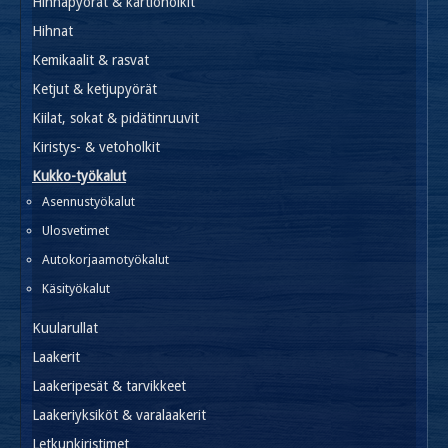
Hihnapyörät & kartioholkit
Hihnat
Kemikaalit & rasvat
Ketjut & ketjupyörät
Kiilat, sokat & pidätinruuvit
Kiristys- & vetoholkit
Kukko-työkalut
Asennustyökalut
Ulosvetimet
Autokorjaamotyökalut
Käsityökalut
Kuularullat
Laakerit
Laakeripesät & tarvikkeet
Laakeriyksiköt & varalaakerit
Letkunkiristimet