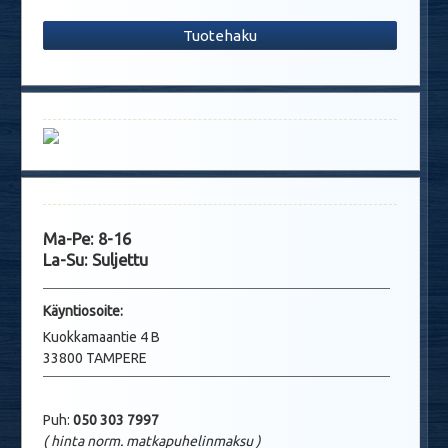
Tuotehaku
Ma-Pe: 8-16
La-Su: Suljettu
Käyntio
soite:
Kuokkamaantie 4 B
33800 TAMPERE
Puh:
050 303 7997
( hinta norm. matkapuhelinmaksu
)