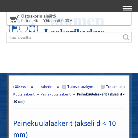
Ostoskorin sisältö
0 tuotetta - Yhteensä 0.00 €
Tulostusnäkymä
Tuotehaku
Päätaso
››
Laakerit
››
Kuulalaakerit
››
Painekuulalaakerit
››
Painekuulalaakerit (akseli d <
10 mm)
Painekuulalaakerit (akseli d < 10
mm)