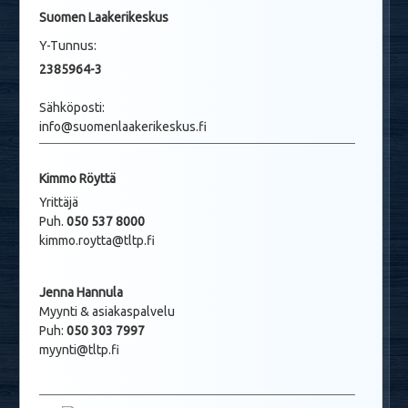
Suomen Laakerikeskus
Y-Tunnus:
2385964-3
Sähköposti:
info@suomenlaakerikeskus.fi
Kimmo Röyttä
Yrittäjä
Puh.
050 537 8000
kimmo.roytta@tltp.fi
Jenna Hannula
Myynti & asiakaspalvelu
Puh:
050 303 7997
myynti@tltp.fi