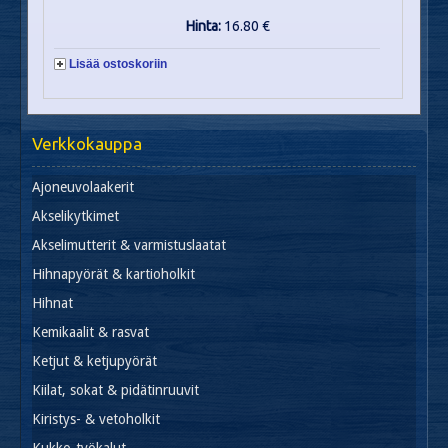
Hinta:
16.80 €
Lisää ostoskoriin
Verkkokauppa
Ajoneuvolaakerit
Akselikytkimet
Akselimutterit & varmistuslaatat
Hihnapyörät & kartioholkit
Hihnat
Kemikaalit & rasvat
Ketjut & ketjupyörät
Kiilat, sokat & pidätinruuvit
Kiristys- & vetoholkit
Kukko-työkalut