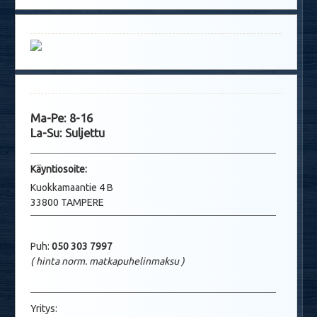
Ma-Pe: 8-16
La-Su: Suljettu
Käyntio
soite:
Kuokkamaantie 4 B
33800 TAMPERE
Puh:
050 303 7997
( hinta norm. matkapuhelinmaksu
)
Yritys: