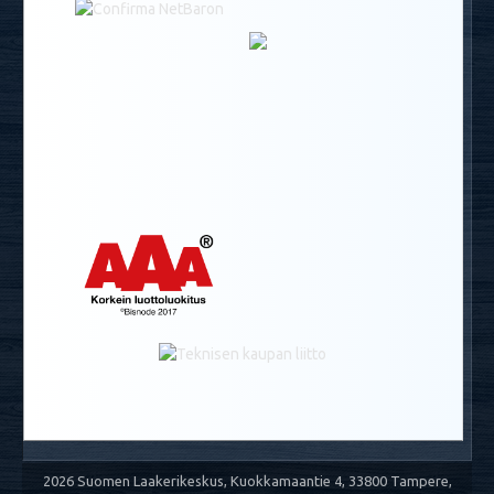
2026 Suomen Laakerikeskus, Kuokkamaantie 4, 33800 Tampere,