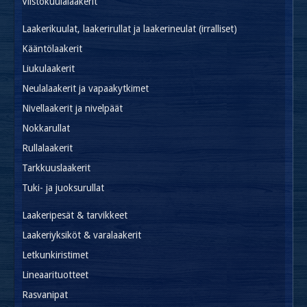
Viistokuulalaakerit
Laakerikuulat, laakerirullat ja laakerineulat (irralliset)
Kääntölaakerit
Liukulaakerit
Neulalaakerit ja vapaakytkimet
Nivellaakerit ja nivelpäät
Nokkarullat
Rullalaakerit
Tarkkuuslaakerit
Tuki- ja juoksurullat
Laakeripesät & tarvikkeet
Laakeriyksiköt & varalaakerit
Letkunkiristimet
Lineaarituotteet
Rasvanipat