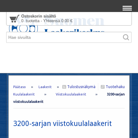
Ostoskorin sisältö
0 tuotetta - Yhteensä 0.00 €
Tulostusnäkymä
Tuotehaku
Päätaso
››
Laakerit
››
Kuulalaakerit
››
Viistokuulalaakerit
››
3200-sarjan
viistokuulalaakerit
3200-sarjan viistokuulalaakerit