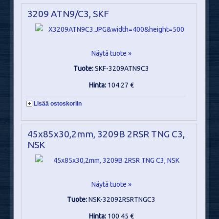
3209 ATN9/C3, SKF
Näytä tuote »
Tuote:
SKF-3209ATN9C3
Hinta:
104.27 €
Lisää ostoskoriin
45x85x30,2mm, 3209B 2RSR TNG C3,
NSK
Näytä tuote »
Tuote:
NSK-32092RSRTNGC3
Hinta:
100.45 €