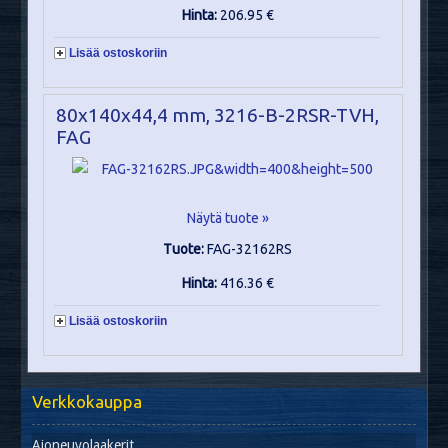
Hinta:
206.95 €
Lisää ostoskoriin
80x140x44,4 mm, 3216-B-2RSR-TVH,
FAG
Näytä tuote »
Tuote:
FAG-32162RS
Hinta:
416.36 €
Lisää ostoskoriin
Verkkokauppa
Ajoneuvolaakerit