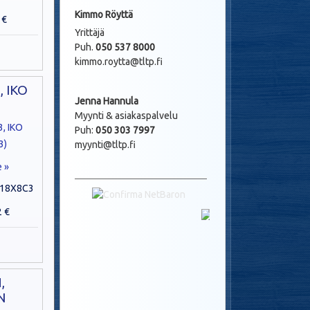
Kimmo Röyttä
 €
Yrittäjä
Puh.
050 537 8000
kimmo.roytta@tltp.fi
 IKO
Jenna Hannula
)
Myynti & asiakaspalvelu
Puh:
050 303 7997
myynti@tltp.fi
e »
X18X8C3
2 €
,
N