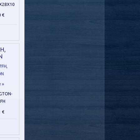
X28X10
0 €
H,
N
e »
GTON-
7FH
1 €