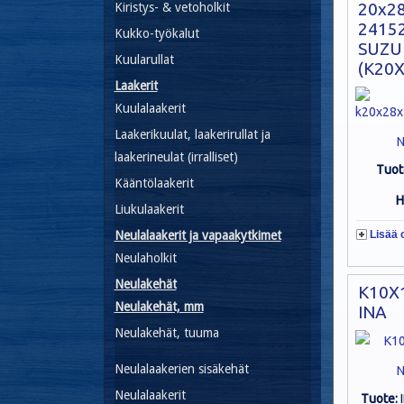
20x2
Kiristys- & vetoholkit
2415
Kukko-työkalut
SUZU
Kuularullat
(K20
Laakerit
Kuulalaakerit
Laakerikuulat, laakerirullat ja
N
laakerineulat (irralliset)
Tuot
Kääntölaakerit
H
Liukulaakerit
Neulalaakerit ja vapaakytkimet
Lisää 
Neulaholkit
Neulakehät
K10X
Neulakehät, mm
INA
Neulakehät, tuuma
Neulalaakerien sisäkehät
N
Neulalaakerit
Tuote: