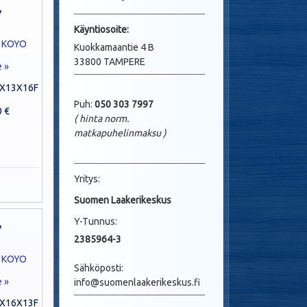
,
Käyntio
soite:
Kuokkamaantie 4 B
33800 TAMPERE
e »
X13X16F
Puh:
050 303 7997
0 €
( hinta norm.
matkapuhelinmaksu
)
Yritys:
Suomen Laakerikeskus
,
Y-Tunnus:
2385964-3
Sähköposti:
e »
info@suomenlaakerikeskus.fi
X16X13F