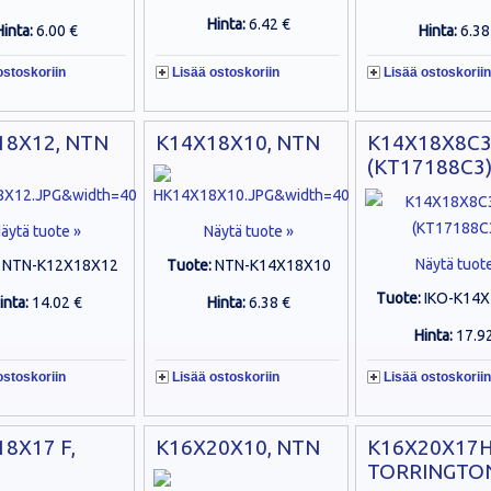
Hinta:
6.42 €
Hinta:
6.00 €
Hinta:
6.38
ostoskoriin
Lisää ostoskoriin
Lisää ostoskoriin
18X12, NTN
K14X18X10, NTN
K14X18X8C3,
(KT17188C3
äytä tuote »
Näytä tuote »
Näytä tuot
:
NTN-K12X18X12
Tuote:
NTN-K14X18X10
Tuote:
IKO-K14
inta:
14.02 €
Hinta:
6.38 €
Hinta:
17.9
ostoskoriin
Lisää ostoskoriin
Lisää ostoskoriin
8X17 F,
K16X20X10, NTN
K16X20X17H
TORRINGTO