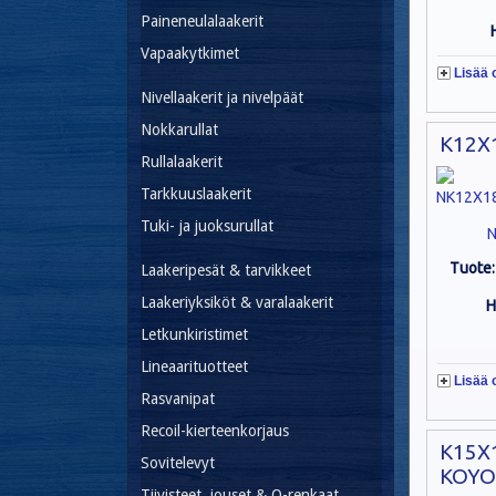
Paineneulalaakerit
Vapaakytkimet
Lisää 
Nivellaakerit ja nivelpäät
Nokkarullat
K12X
Rullalaakerit
Tarkkuuslaakerit
Tuki- ja juoksurullat
N
Tuote
Laakeripesät & tarvikkeet
Laakeriyksiköt & varalaakerit
H
Letkunkiristimet
Lineaarituotteet
Lisää 
Rasvanipat
Recoil-kierteenkorjaus
K15X1
Sovitelevyt
KOYO
Tiivisteet, jouset & O-renkaat