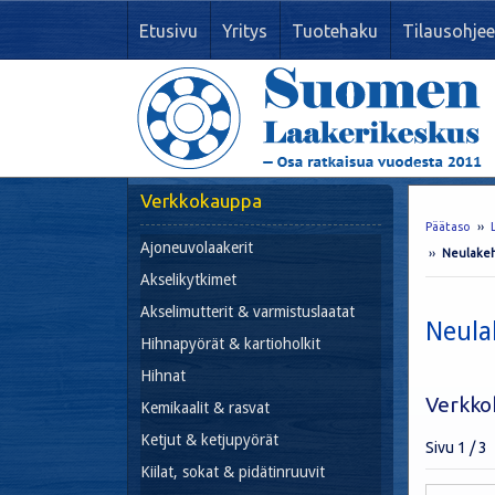
Etusivu
Yritys
Tuotehaku
Tilausohjee
Verkkokauppa
Päätaso
››
Ajoneuvolaakerit
››
Neulake
Akselikytkimet
Akselimutterit & varmistuslaatat
Neula
Hihnapyörät & kartioholkit
Hihnat
Verkko
Kemikaalit & rasvat
Ketjut & ketjupyörät
Sivu 1 / 3
Kiilat, sokat & pidätinruuvit