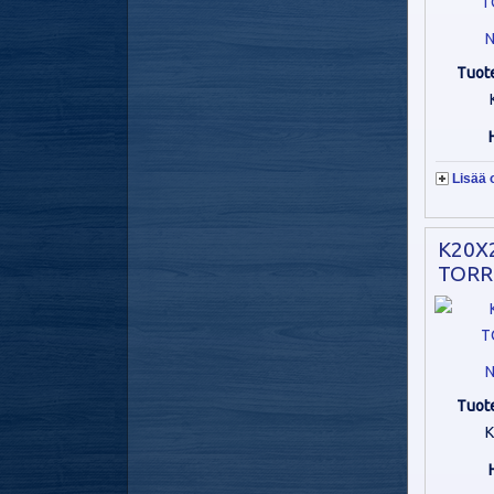
N
Tuot
Lisää 
K20X
TORR
N
Tuot