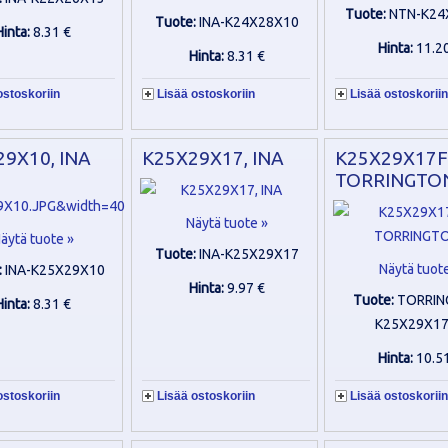
Tuote:
NTN-K24
Tuote:
INA-K24X28X10
Hinta:
8.31 €
Hinta:
11.2
Hinta:
8.31 €
ostoskoriin
Lisää ostoskoriin
Lisää ostoskoriin
9X10, INA
K25X29X17, INA
K25X29X17F
TORRINGTO
Näytä tuote »
äytä tuote »
Tuote:
INA-K25X29X17
Näytä tuot
:
INA-K25X29X10
Hinta:
9.97 €
Tuote:
TORRIN
Hinta:
8.31 €
K25X29X1
Hinta:
10.5
ostoskoriin
Lisää ostoskoriin
Lisää ostoskoriin