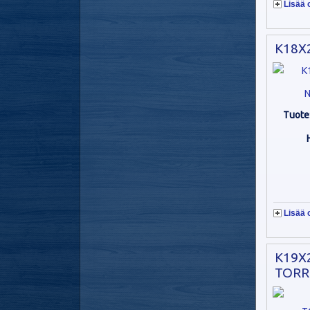
Lisää 
K18X2
N
Tuote
Lisää 
K19X
TORR