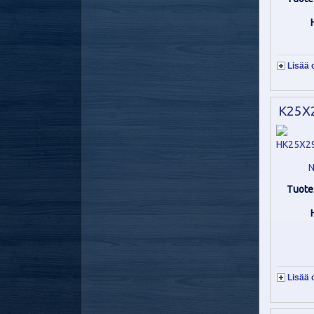
Lisää 
K25X2
N
Tuote
Lisää 