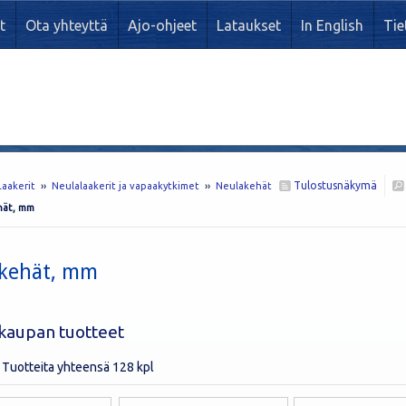
t
Ota yhteyttä
Ajo-ohjeet
Lataukset
In English
Tie
Tulostusnäkymä
Laakerit
››
Neulalaakerit ja vapaakytkimet
››
Neulakehät
hät, mm
kehät, mm
kaupan tuotteet
 Tuotteita yhteensä 128 kpl