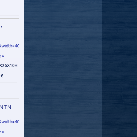
,
e »
X26X10H
 €
 NTN
e »