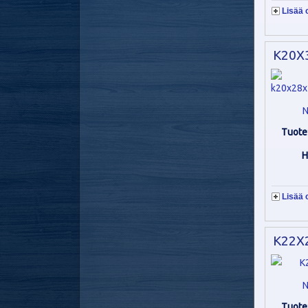
Lisää 
K20X3
N
Tuote
H
Lisää 
K22X2
N
Tuote