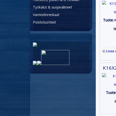
Työkalut & suojavälineet
N
Varmistinrenkaat
Tuote:
Poistotuotteet
H
Lisää 
K16X2
N
Tuote