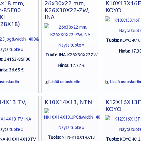
8x18 mm,
26x30x22 mm,
K10X13X16F
2-85F00
K26X30X22-ZW,
KOYO
KI
INA
X28X18)
Näytä tuot
Tuote:
KOYO-K10
Näytä tuote »
äytä tuote »
Hinta:
17.3
Tuote:
INA-K26X30X22ZW
e:
24152-85F00
Hinta:
17.77 €
inta:
36.65 €
ostoskoriin
Lisää ostoskoriin
Lisää ostoskoriin
14X13 TV,
K10X14X13, NTN
K12X16X13F
KOYO
Näytä tuote »
äytä tuote »
Näytä tuot
Tuote:
NTN-K10X14X13
INA-K10X14X13TV
Tuote:
KOYO-K12