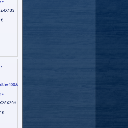
e »
X24X13S
 €
,
e »
X28X20H
7 €