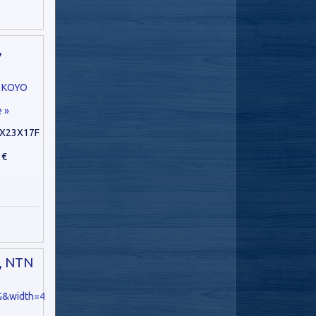
,
e »
X23X17F
 €
, NTN