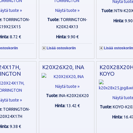
Näytä tuot
äytä tuote »
Näytä tuote »
Tuote:
NTN-K20
e:
TORRINGTON-
Tuote:
TORRINGTON-
Hinta:
9.90
K19X25X15
K20X24X13
Hinta:
8.72 €
Hinta:
9.90 €
ostoskoriin
Lisää ostoskoriin
Lisää ostoskoriin
24X17H,
K20X26X20, INA
K20X28X20H
INGTON
KOYO
Näytä tuote »
Tuote:
INA-K20X26X20
Näytä tuot
äytä tuote »
Hinta:
13.42 €
Tuote:
KOYO-K20
e:
TORRINGTON-
K20X24X17H
Hinta:
16.4
Hinta:
9.38 €