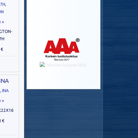
e »
GTON-
7H
 €
INA
e »
X22X16
8 €