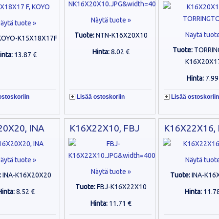
Näytä tuote »
äytä tuote »
Näytä tuot
Tuote:
NTN-K16X20X10
KOYO-K15X18X17F
Tuote:
TORRIN
Hinta:
8.02 €
inta:
13.87 €
K16X20X1
Hinta:
7.99
ostoskoriin
Lisää ostoskoriin
Lisää ostoskoriin
0X20, INA
K16X22X10, FBJ
K16X22X16, 
äytä tuote »
Näytä tuot
Näytä tuote »
:
INA-K16X20X20
Tuote:
INA-K16
Tuote:
FBJ-K16X22X10
Hinta:
8.52 €
Hinta:
11.7
Hinta:
11.71 €