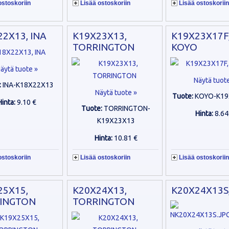
ostoskoriin
Lisää ostoskoriin
Lisää ostoskoriin
2X13, INA
K19X23X13,
K19X23X17F
TORRINGTON
KOYO
äytä tuote »
Näytä tuot
:
INA-K18X22X13
Näytä tuote »
Tuote:
KOYO-K19
Hinta:
9.10 €
Tuote:
TORRINGTON-
Hinta:
8.64
K19X23X13
Hinta:
10.81 €
ostoskoriin
Lisää ostoskoriin
Lisää ostoskoriin
25X15,
K20X24X13,
K20X24X13S
INGTON
TORRINGTON