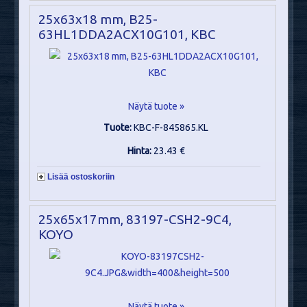
25x63x18 mm, B25-
63HL1DDA2ACX10G101, KBC
Näytä tuote »
Tuote:
KBC-F-845865.KL
Hinta:
23.43 €
Lisää ostoskoriin
25x65x17mm, 83197-CSH2-9C4,
KOYO
Näytä tuote »