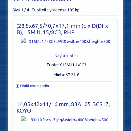
Sivu 1 / 4 Tuotteita yhteensä 185 kpl
(28,5x67,5/70,7x17,1 mm (d x D(Df x
B), 15MJ1.15/8C3, RHP
Näytä tuote »
Tuote:
X15MJ1.1/8C3
Hinta:
67.21 €
Lisää ostoskoriin
14,05x42x11/16 mm, 83A105 BCS17,
KOYO