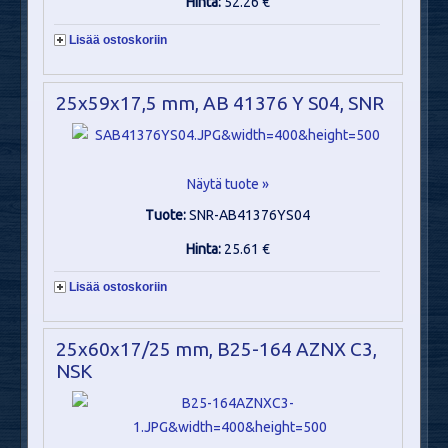
Hinta:
52.26 €
Lisää ostoskoriin
25x59x17,5 mm, AB 41376 Y S04, SNR
Näytä tuote »
Tuote:
SNR-AB41376YS04
Hinta:
25.61 €
Lisää ostoskoriin
25x60x17/25 mm, B25-164 AZNX C3,
NSK