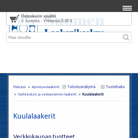
Ostoskorin sisältö
0 tuotetta - Yhteensä 0.00 €
Tulostusnäkymä
Tuotehaku
Päätaso
››
Ajoneuvolaakerit
››
Vaihteiston ja voimansiirron laakerit
››
Kuulalaakerit
Kuulalaakerit
Verkkokaupan tuotteet