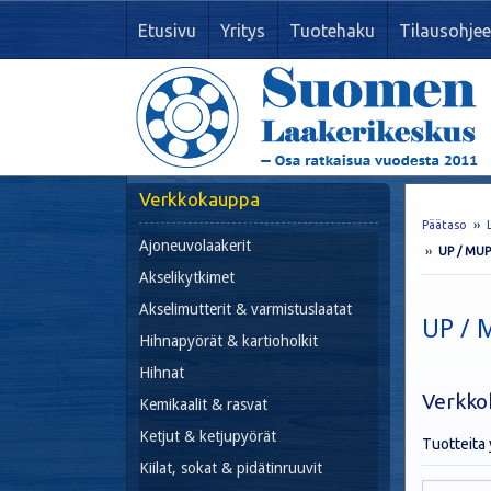
Etusivu
Yritys
Tuotehaku
Tilausohjee
Verkkokauppa
Päätaso
››
Ajoneuvolaakerit
››
UP / MUP-
Akselikytkimet
Akselimutterit & varmistuslaatat
UP / 
Hihnapyörät & kartioholkit
Hihnat
Verkko
Kemikaalit & rasvat
Ketjut & ketjupyörät
Tuotteita
Kiilat, sokat & pidätinruuvit