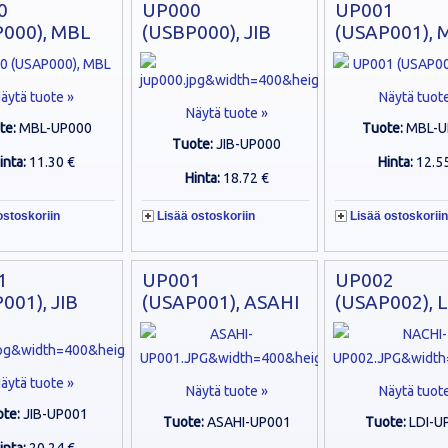
0
UP000
UP001
000), MBL
(USBP000), JIB
(USAP001), 
äytä tuote »
Näytä tuot
Näytä tuote »
te:
MBL-UP000
Tuote:
MBL-U
Tuote:
JIB-UP000
inta:
11.30 €
Hinta:
12.5
Hinta:
18.72 €
ostoskoriin
Lisää ostoskoriin
Lisää ostoskoriin
1
UP001
UP002
001), JIB
(USAP001), ASAHI
(USAP002), 
äytä tuote »
Näytä tuote »
Näytä tuot
ote:
JIB-UP001
Tuote:
ASAHI-UP001
Tuote:
LDI-U