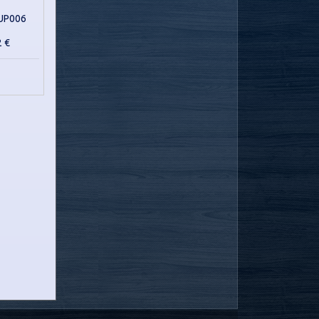
UP006
2 €