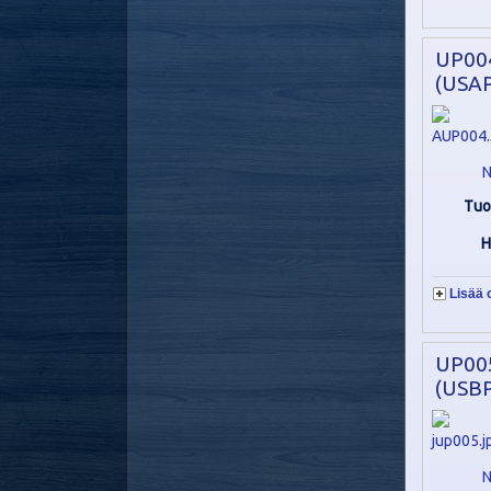
UP00
(USAP
N
Tuo
H
Lisää 
UP00
(USBP
N