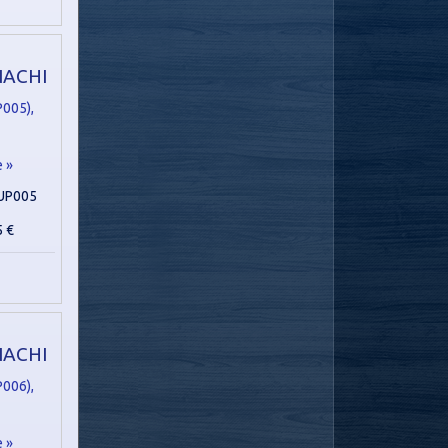
NACHI
e »
UP005
5 €
NACHI
e »