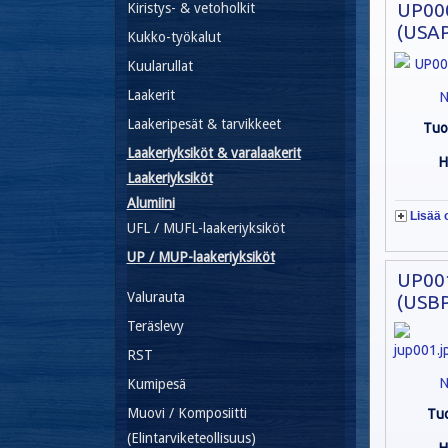
UP00
Kiristys- & vetoholkit
(USAP
Kukko-työkalut
Kuularullat
Laakerit
N
Laakeripesät & tarvikkeet
Tuo
Laakeriyksiköt & varalaakerit
H
Laakeriyksiköt
Alumiini
Lisää 
UFL / MUFL-laakeriyksiköt
UP / MUP-laakeriyksiköt
UP00
Valurauta
(USBP
Teräslevy
RST
N
Kumipesä
Muovi / Komposiitti
Tu
(Elintarviketeollisuus)