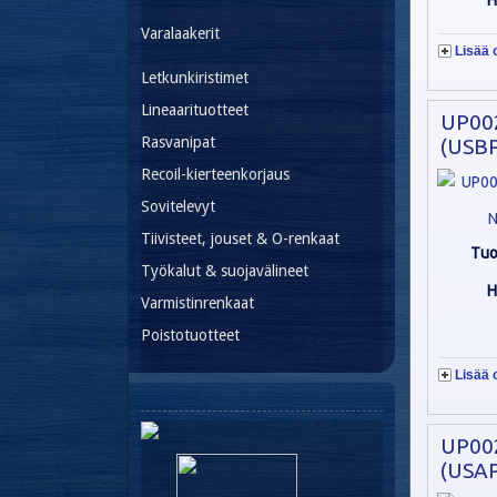
H
Varalaakerit
Lisää 
Letkunkiristimet
Lineaarituotteet
UP00
Rasvanipat
(USBP
Recoil-kierteenkorjaus
Sovitelevyt
N
Tiivisteet, jouset & O-renkaat
Tuo
Työkalut & suojavälineet
H
Varmistinrenkaat
Poistotuotteet
Lisää 
UP00
(USAP