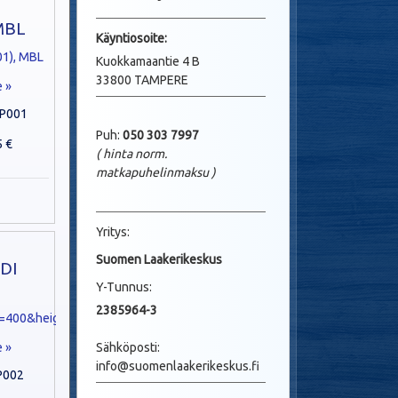
MBL
Käyntio
soite:
Kuokkamaantie 4 B
33800 TAMPERE
e »
P001
Puh:
050 303 7997
5 €
( hinta norm.
matkapuhelinmaksu
)
Yritys:
Suomen Laakerikeskus
LDI
Y-Tunnus:
2385964-3
Sähköposti:
e »
info@suomenlaakerikeskus.fi
P002