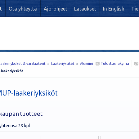
t
Ota yhteyttä
Ajo-ohjeet
Lataukset
In English
Tie
Tulostusnäkymä
Laakeriyksiköt & varalaakerit
››
Laakeriyksiköt
››
Alumiini
laakeriyksiköt
MUP-laakeriyksiköt
kaupan tuotteet
 yhteensä 23 kpl