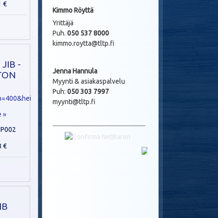
1 €
Kimmo Röyttä
Yrittäjä
Puh.
050 537 8000
kimmo.roytta@tltp.fi
JIB -
Jenna Hannula
TON
Myynti & asiakaspalvelu
Puh:
050 303 7997
myynti@tltp.fi
e »
UP002
8 €
IB