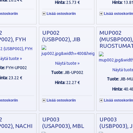
inta:
20.24 €
Hinta:
25.73 €
Hinta:
13.8
ostoskoriin
Lisää ostoskoriin
Lisää ostoskoriin
2
UP002
MUP002
002), FYH
(USBP002), JIB
(MUSBP000), 
RUOSTUMA
äytä tuote »
Näytä tuote »
te:
FYH-UP002
Näytä tuot
Tuote:
JIB-UP002
inta:
23.22 €
Tuote:
JIB-M
Hinta:
22.27 €
Hinta:
40.4
ostoskoriin
Lisää ostoskoriin
Lisää ostoskoriin
2
UP003
UP003
002), NACHI
(USAP003), MBL
(USBP003), J