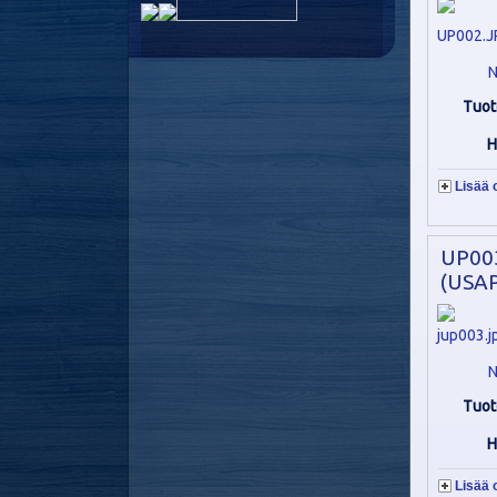
N
Tuot
H
Lisää 
UP00
(USAP
N
Tuot
H
Lisää 