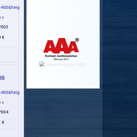
e »
P003
9 €
IB
e »
P004
1 €