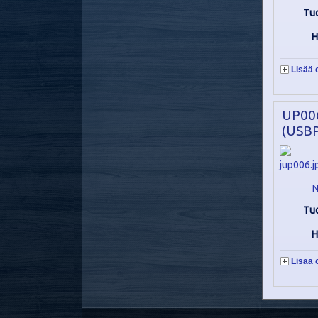
Tu
H
Lisää 
UP00
(USBP
N
Tu
H
Lisää 