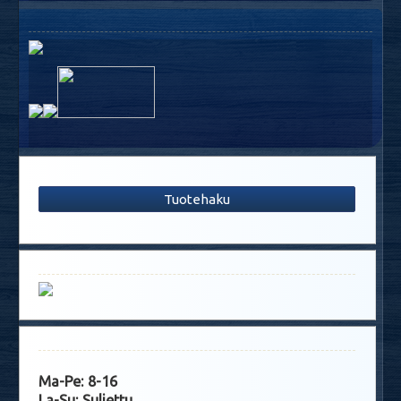
Tuotehaku
Ma-Pe: 8-16
La-Su: Suljettu