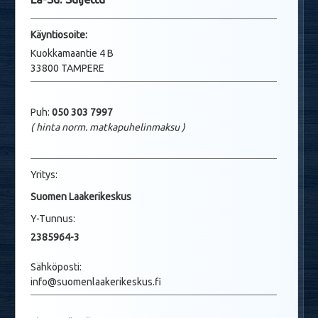
Käyntio
soite:
Kuokkamaantie 4 B
33800 TAMPERE
Puh:
050 303 7997
( hinta norm. matkapuhelinmaksu
)
Yritys:
Suomen Laakerikeskus
Y-Tunnus:
2385964-3
Sähköposti:
info@suomenlaakerikeskus.fi