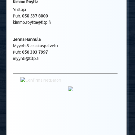
Kimmo Röyttä
Yrittäjä
Puh.
050 537 8000
kimmo.roytta@tltp.fi
Jenna Hannula
Myynti & asiakaspalvelu
Puh:
050 303 7997
myynti@tltp.fi