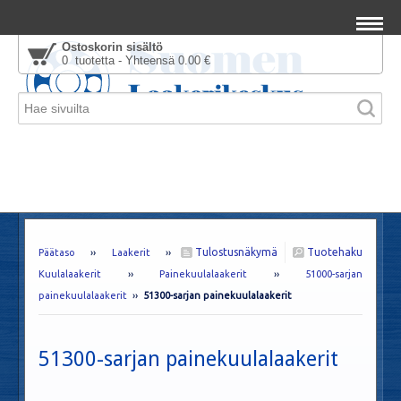
Ostoskorin sisältö
0 tuotetta - Yhteensä 0.00 €
Tulostusnäkymä
Tuotehaku
Päätaso
››
Laakerit
››
Kuulalaakerit
››
Painekuulalaakerit
››
51000-sarjan
painekuulalaakerit
››
51300-sarjan painekuulalaakerit
51300-sarjan painekuulalaakerit