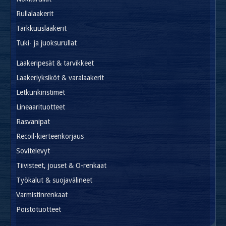
Rullalaakerit
Tarkkuuslaakerit
Tuki- ja juoksurullat
Laakeripesät & tarvikkeet
Laakeriyksiköt & varalaakerit
Letkunkiristimet
Lineaarituotteet
Rasvanipat
Recoil-kierteenkorjaus
Sovitelevyt
Tiivisteet, jouset & O-renkaat
Työkalut & suojavälineet
Varmistinrenkaat
Poistotuotteet