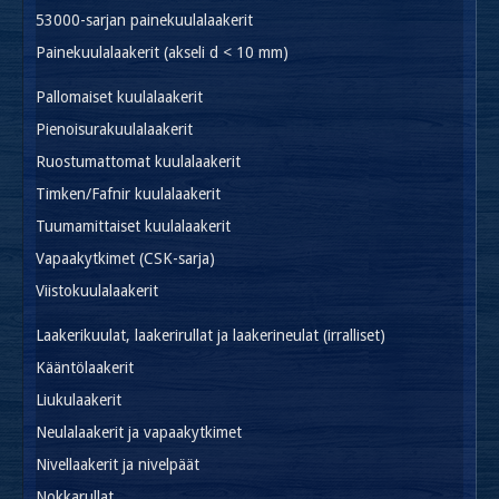
53000-sarjan painekuulalaakerit
Painekuulalaakerit (akseli d < 10 mm)
Pallomaiset kuulalaakerit
Pienoisurakuulalaakerit
Ruostumattomat kuulalaakerit
Timken/Fafnir kuulalaakerit
Tuumamittaiset kuulalaakerit
Vapaakytkimet (CSK-sarja)
Viistokuulalaakerit
Laakerikuulat, laakerirullat ja laakerineulat (irralliset)
Kääntölaakerit
Liukulaakerit
Neulalaakerit ja vapaakytkimet
Nivellaakerit ja nivelpäät
Nokkarullat