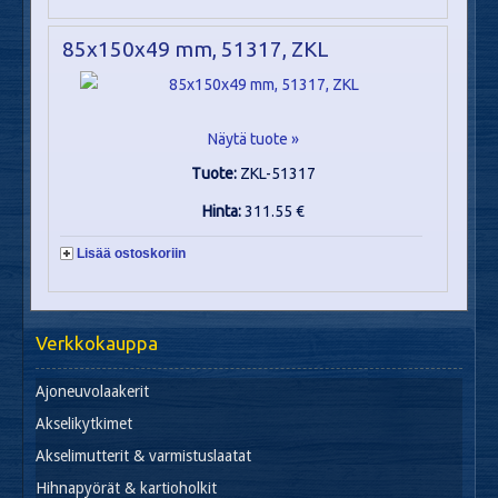
85x150x49 mm, 51317, ZKL
Näytä tuote »
Tuote:
ZKL-51317
Hinta:
311.55 €
Lisää ostoskoriin
Verkkokauppa
Ajoneuvolaakerit
Akselikytkimet
Akselimutterit & varmistuslaatat
Hihnapyörät & kartioholkit