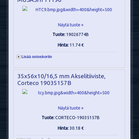
Näytä tuote »
Tuote:
19026774B
Hinta:
11.74 €
Lisää ostoskoriin
35x56x10/16,5 mm Akselitiiviste,
Corteco 19035157B
Näytä tuote »
Tuote:
CORTECO-19035157B
Hinta:
30.18 €