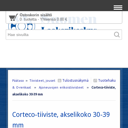
Ostoskorin sisältö
0 tuotetta - Yhteensä 0.00 €
Tulostusnäkymä
Tuotehaku
Päätaso
››
Tiivisteet, jouset
& O-renkaat
››
Ajoneuvojen erikoistiivisteet
››
Corteco-tiiviste,
akselikoko 30-39 mm
Corteco-tiiviste, akselikoko 30-39
mm