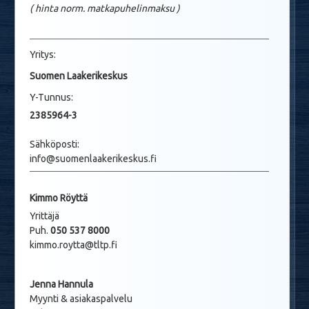
( hinta norm. matkapuhelinmaksu
)
Yritys:
Suomen Laakerikeskus
Y-Tunnus:
2385964-3
Sähköposti:
info@suomenlaakerikeskus.fi
Kimmo Röyttä
Yrittäjä
Puh.
050 537 8000
kimmo.roytta@tltp.fi
Jenna Hannula
Myynti & asiakaspalvelu