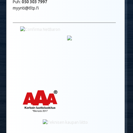
Puh:
050 303 7997
myynti@tltp.fi