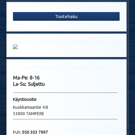
Tuotehaku
Ma-Pe: 8-16
La-Su: Suljettu
Käyntio
soite:
Kuokkamaantie 4 B
33800 TAMPERE
Puh:
050 303 7997