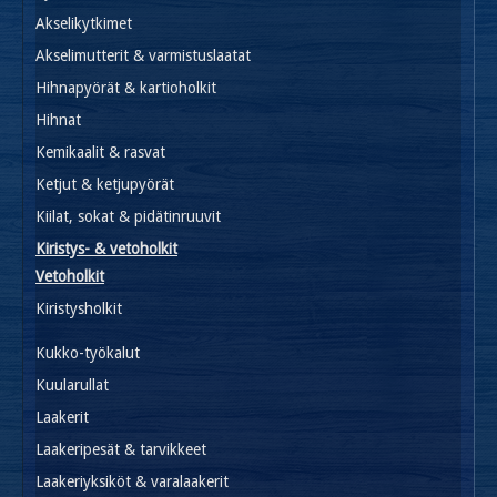
Akselikytkimet
Akselimutterit & varmistuslaatat
Hihnapyörät & kartioholkit
Hihnat
Kemikaalit & rasvat
Ketjut & ketjupyörät
Kiilat, sokat & pidätinruuvit
Kiristys- & vetoholkit
Vetoholkit
Kiristysholkit
Kukko-työkalut
Kuularullat
Laakerit
Laakeripesät & tarvikkeet
Laakeriyksiköt & varalaakerit