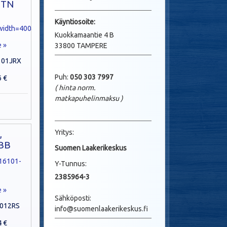
NTN
Käyntio
soite:
Kuokkamaantie 4 B
e »
33800 TAMPERE
101JRX
Puh:
050 303 7997
6 €
( hinta norm.
matkapuhelinmaksu
)
Yritys:
,
IBB
Suomen Laakerikeskus
Y-Tunnus:
2385964-3
e »
Sähköposti:
1012RS
info@suomenlaakerikeskus.fi
4 €