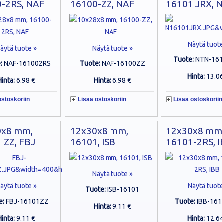
-2RS, NAF
16100-ZZ, NAF
16101 JRX, 
Näytä tuot
äytä tuote »
Näytä tuote »
Tuote:
NTN-16
e:
NAF-161002RS
Tuote:
NAF-16100ZZ
Hinta:
13.0
Hinta:
6.98 €
Hinta:
6.98 €
ostoskoriin
Lisää ostoskoriin
Lisää ostoskoriin
0x8 mm,
12x30x8 mm,
12x30x8 mm
 ZZ, FBJ
16101, ISB
16101-2RS, 
Näytä tuote »
äytä tuote »
Näytä tuot
Tuote:
ISB-16101
e:
FBJ-16101ZZ
Tuote:
IBB-16
Hinta:
9.11 €
Hinta:
9.11 €
Hinta:
12.6