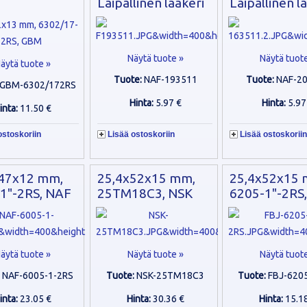
Laipallinen laakeri
Laipallinen l
Näytä tuote »
Näytä tuot
äytä tuote »
Tuote:
NAF-193511
Tuote:
NAF-2
GBM-6302/172RS
Hinta:
5.97 €
Hinta:
5.97
inta:
11.50 €
ostoskoriin
Lisää ostoskoriin
Lisää ostoskoriin
47x12 mm,
25,4x52x15 mm,
25,4x52x15 
1"-2RS, NAF
25TM18C3, NSK
6205-1"-2RS,
äytä tuote »
Näytä tuote »
Näytä tuot
:
NAF-6005-1-2RS
Tuote:
NSK-25TM18C3
Tuote:
FBJ-620
inta:
23.05 €
Hinta:
30.36 €
Hinta:
15.1