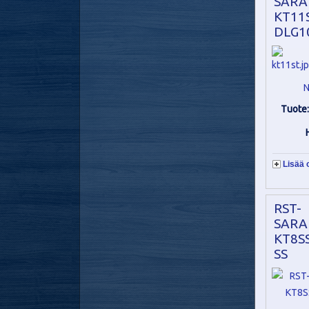
SARA
KT11S
DLG1
N
Tuote
Lisää 
RST-
SARA
KT8SS
SS