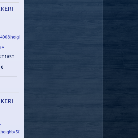
KERI
e »
KT16ST
 €
KERI