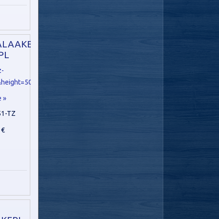
LAAKERI,
PL
e »
51-TZ
 €