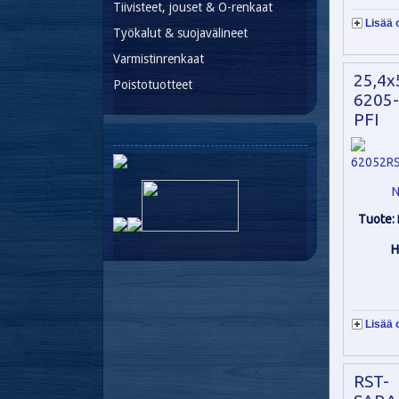
Tiivisteet, jouset & O-renkaat
Lisää 
Työkalut & suojavälineet
Varmistinrenkaat
25,4x
Poistotuotteet
6205-
PFI
N
Tuote:
H
Lisää 
RST-