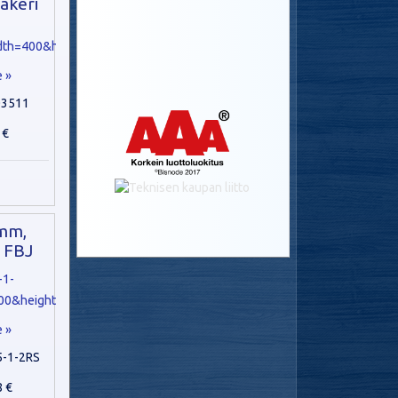
aakeri
e »
03511
 €
mm,
 FBJ
e »
5-1-2RS
8 €