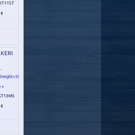
KT11ST
 €
KERI
e »
KT13MS
 €