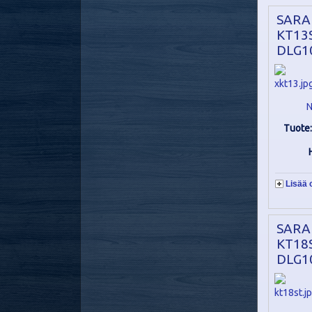
SARA
KT13S
DLG1
N
Tuote
Lisää 
SARA
KT18S
DLG1