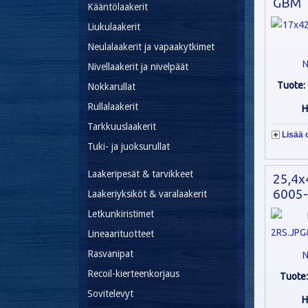
GBM
Kääntölaakerit
Liukulaakerit
Neulalaakerit ja vapaakytkimet
N
Nivellaakerit ja nivelpäät
Tuote:
Nokkarullat
Rullalaakerit
H
Tarkkuuslaakerit
Lisää 
Tuki- ja juoksurullat
Laakeripesät & tarvikkeet
25,4x
6005-
Laakeriyksiköt & varalaakerit
Letkunkiristimet
Lineaarituotteet
Rasvanipat
N
Recoil-kierteenkorjaus
Tuote
Sovitelevyt
H