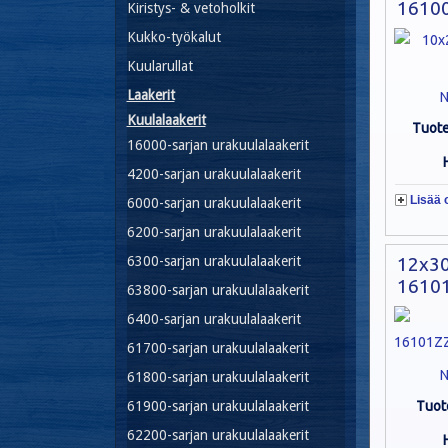
16100
Kiristys- & vetoholkit
Kukko-työkalut
Kuularullat
Laakerit
N
Kuulalaakerit
Tuot
16000-sarjan urakuulalaakerit
4200-sarjan urakuulalaakerit
Lisää 
6000-sarjan urakuulalaakerit
6200-sarjan urakuulalaakerit
6300-sarjan urakuulalaakerit
12x3
16101
63800-sarjan urakuulalaakerit
6400-sarjan urakuulalaakerit
61700-sarjan urakuulalaakerit
N
61800-sarjan urakuulalaakerit
61900-sarjan urakuulalaakerit
Tuot
62200-sarjan urakuulalaakerit