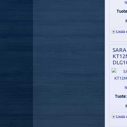
N
Tuot
Lisää 
SARA
KT12
DLG1
N
Tuote
Lisää 