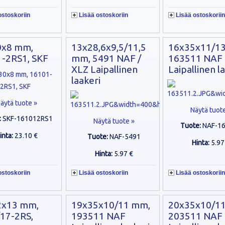
ostoskoriin
Lisää ostoskoriin
Lisää ostoskoriin
0x8 mm,
13x28,6x9,5/11,5
16x35x11/1
-2RS1, SKF
mm, 5491 NAF /
163511 NAF
XLZ Laipallinen
Laipallinen l
laakeri
äytä tuote »
Näytä tuot
:
SKF-161012RS1
Näytä tuote »
Tuote:
NAF-1
inta:
23.10 €
Tuote:
NAF-5491
Hinta:
5.97
Hinta:
5.97 €
ostoskoriin
Lisää ostoskoriin
Lisää ostoskoriin
2x13 mm,
19x35x10/11 mm,
20x35x10/1
17-2RS,
193511 NAF
203511 NAF