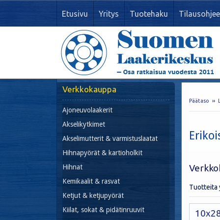
Etusivu
Yritys
Tuotehaku
Tilausohjee
Verkkokauppa
Päätaso
››
Ajoneuvolaakerit
Akselikytkimet
Erikoi
Akselimutterit & varmistuslaatat
Hihnapyörät & kartioholkit
Verkko
Hihnat
Kemikaalit & rasvat
Tuotteita
Ketjut & ketjupyörät
Kiilat, sokat & pidätinruuvit
10x2