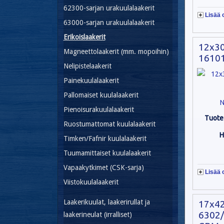
62300-sarjan urakuulalaakerit
Lisää 
63000-sarjan urakuulalaakerit
Erikoislaakerit
12x3
Magneettolaakerit (mm. mopoihin)
16101
Nelipistelaakerit
Painekuulalaakerit
Pallomaiset kuulalaakerit
N
Pienoisurakuulalaakerit
Tuote
Ruostumattomat kuulalaakerit
H
Timken/Fafnir kuulalaakerit
Tuumamittaiset kuulalaakerit
Vapaakytkimet (CSK-sarja)
Lisää 
Viistokuulalaakerit
Laakerikuulat, laakerirullat ja
17x4
6302/
laakerineulat (irralliset)