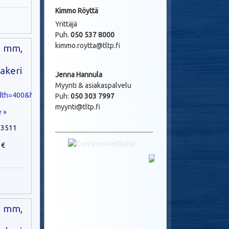
Kimmo Röyttä
Yrittäjä
Puh.
050 537 8000
kimmo.roytta@tltp.fi
3 mm,
aakeri
Jenna Hannula
Myynti & asiakaspalvelu
Puh:
050 303 7997
myynti@tltp.fi
e »
63511
 €
1 mm,