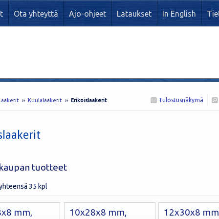
t
Ota yhteyttä
Ajo-ohjeet
Lataukset
In English
Tie
Tulostusnäkymä
Laakerit
››
Kuulalaakerit
››
Erikoislaakerit
slaakerit
kaupan tuotteet
 yhteensä 35 kpl
8x8 mm,
10x28x8 mm,
12x30x8 mm