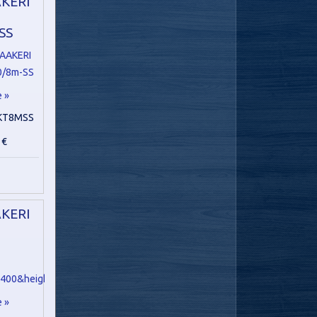
KERI
SS
e »
KT8MSS
 €
KERI
e »