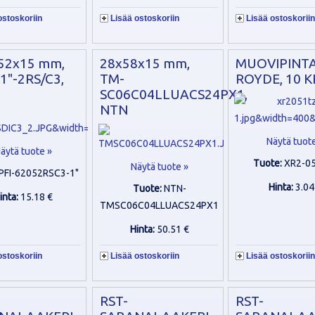
ostoskoriin
Lisää ostoskoriin
Lisää ostoskoriin
52x15 mm,
28x58x15 mm,
MUOVIPINTA
1"-2RS/C3,
TM-
ROYDE, 10 K
SC06C04LLUACS24PX1,
NTN
Näytä tuot
äytä tuote »
Tuote:
XR2-0
Näytä tuote »
PFI-62052RSC3-1"
Hinta:
3.04
Tuote:
NTN-
inta:
15.18 €
TMSC06C04LLUACS24PX1
Hinta:
50.51 €
ostoskoriin
Lisää ostoskoriin
Lisää ostoskoriin
RST-
RST-