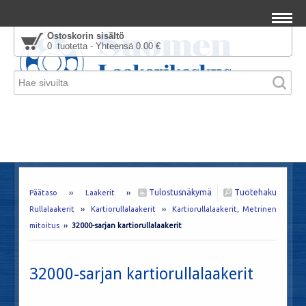
Ostoskorin sisältö
0 tuotetta - Yhteensä 0.00 €
Tulostusnäkymä
Tuotehaku
Päätaso
››
Laakerit
››
Rullalaakerit
››
Kartiorullalaakerit
››
Kartiorullalaakerit, Metrinen
mitoitus
››
32000-sarjan kartiorullalaakerit
32000-sarjan kartiorullalaakerit