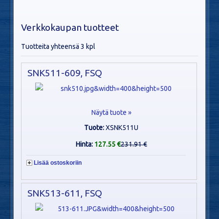
Verkkokaupan tuotteet
Tuotteita yhteensä 3 kpl
SNK511-609, FSQ
Näytä tuote »
Tuote:
XSNK511U
Hinta:
127.55 €
231.91 €
Lisää ostoskoriin
SNK513-611, FSQ