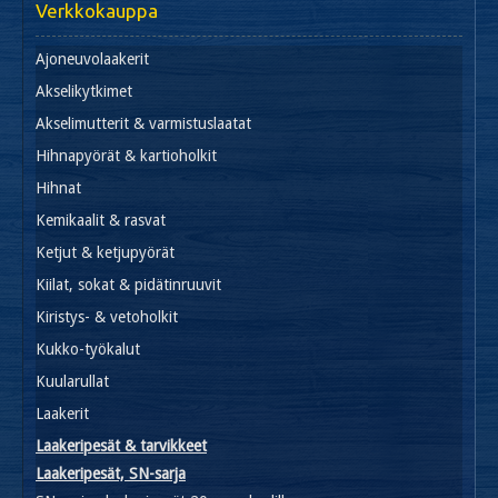
Verkkokauppa
Ajoneuvolaakerit
Akselikytkimet
Akselimutterit & varmistuslaatat
Hihnapyörät & kartioholkit
Hihnat
Kemikaalit & rasvat
Ketjut & ketjupyörät
Kiilat, sokat & pidätinruuvit
Kiristys- & vetoholkit
Kukko-työkalut
Kuularullat
Laakerit
Laakeripesät & tarvikkeet
Laakeripesät, SN-sarja