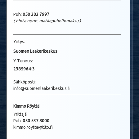
Puh:
050 303 7997
( hinta norm. matkapuhelinmaksu
)
Yritys:
Suomen Laakerikeskus
Y-Tunnus:
2385964-3
Sähköposti:
info@suomenlaakerikeskus.fi
Kimmo Röyttä
Yrittäjä
Puh.
050 537 8000
kimmo.roytta@tltp.fi