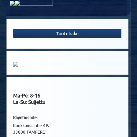
Tuotehaku
Ma-Pe: 8-16
La-Su: Suljettu
Käyntio
soite:
Kuokkamaantie 4 B
33800 TAMPERE