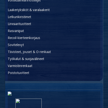
Voiteluaineannostelijat
Laakeriyksiköt & varalaakerit
Letkunkiristimet
Lineaarituotteet
Rasvanipat
Recoil-kierteenkorjaus
Sovitelevyt
Tiivisteet, jouset & O-renkaat
Työkalut & suojavälineet
Varmistinrenkaat
Poistotuotteet