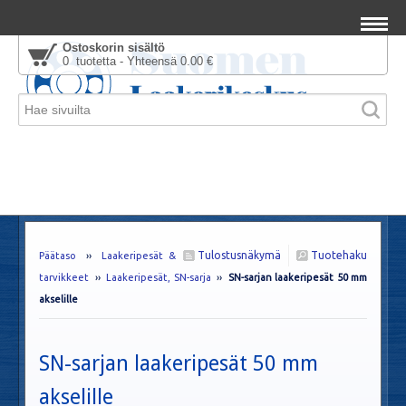
Ostoskorin sisältö
0 tuotetta - Yhteensä 0.00 €
Tulostusnäkymä
Tuotehaku
Päätaso
››
Laakeripesät &
tarvikkeet
››
Laakeripesät, SN-sarja
››
SN-sarjan laakeripesät 50 mm
akselille
SN-sarjan laakeripesät 50 mm
akselille