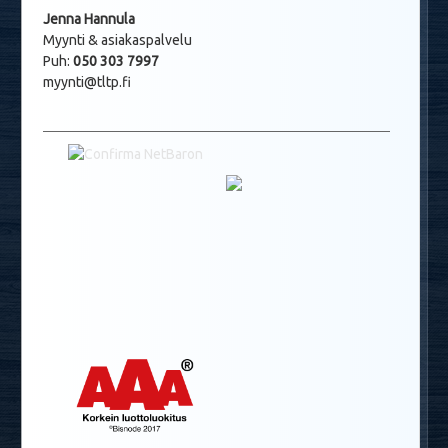
Jenna Hannula
Myynti & asiakaspalvelu
Puh:
050 303 7997
myynti@tltp.fi