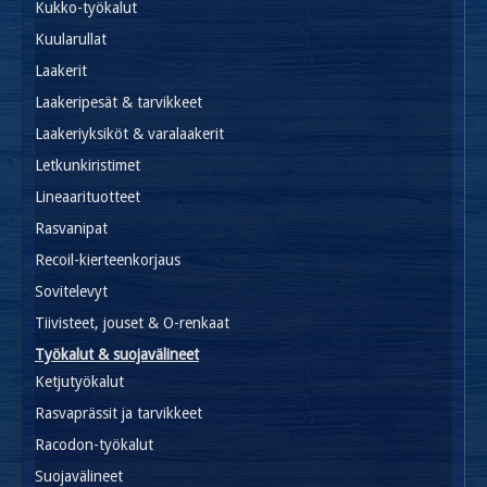
Kukko-työkalut
Kuularullat
Laakerit
Laakeripesät & tarvikkeet
Laakeriyksiköt & varalaakerit
Letkunkiristimet
Lineaarituotteet
Rasvanipat
Recoil-kierteenkorjaus
Sovitelevyt
Tiivisteet, jouset & O-renkaat
Työkalut & suojavälineet
Ketjutyökalut
Rasvaprässit ja tarvikkeet
Racodon-työkalut
Suojavälineet