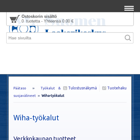
Ostoskorin sisältö
0 tuotetta - Yhteensä 0.00 €
Tulostusnäkymä
Tuotehaku
Päätaso
››
Työkalut &
suojavälineet
››
Wiha-työkalut
Wiha-työkalut
Verkkokaupan tuotteet