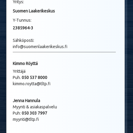
Yritys:
Suomen Laakerikeskus
Y-Tunnus:
2385964-3
Sähköposti:
info@suomenlaakerikeskus.fi
Kimmo Röyttä
Yrittäjä
Puh.
050 537 8000
kimmo.roytta@tltp.fi
Jenna Hannula
Myynti & asiakaspalvelu
Puh:
050 303 7997
myynti@tltp.fi