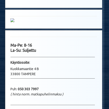
Ma-Pe: 8-16
La-Su: Suljettu
Käyntio
soite:
Kuokkamaantie 4 B
33800 TAMPERE
Puh:
050 303 7997
( hinta norm. matkapuhelinmaksu
)