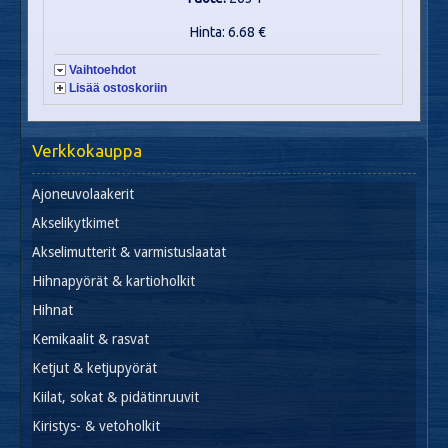
Hinta: 6.68 €
Vaihtoehdot
Lisää ostoskoriin
Verkkokauppa
Ajoneuvolaakerit
Akselikytkimet
Akselimutterit & varmistuslaatat
Hihnapyörät & kartioholkit
Hihnat
Kemikaalit & rasvat
Ketjut & ketjupyörät
Kiilat, sokat & pidätinruuvit
Kiristys- & vetoholkit