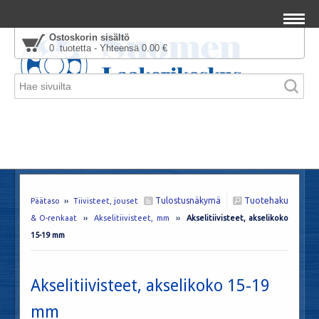
Ostoskorin sisältö
0 tuotetta - Yhteensä 0.00 €
Tulostusnäkymä
Tuotehaku
Päätaso
››
Tiivisteet, jouset
& O-renkaat
››
Akselitiivisteet, mm
››
Akselitiivisteet, akselikoko
15-19 mm
Akselitiivisteet, akselikoko 15-19
mm