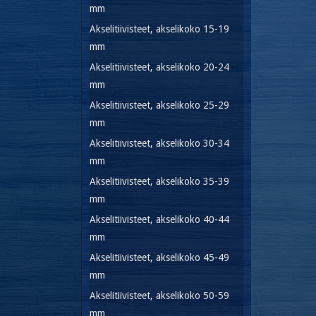
mm
Akselitiivisteet, akselikoko 15-19
mm
Akselitiivisteet, akselikoko 20-24
mm
Akselitiivisteet, akselikoko 25-29
mm
Akselitiivisteet, akselikoko 30-34
mm
Akselitiivisteet, akselikoko 35-39
mm
Akselitiivisteet, akselikoko 40-44
mm
Akselitiivisteet, akselikoko 45-49
mm
Akselitiivisteet, akselikoko 50-59
mm