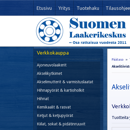
Etusivu
Yritys
Tuotehaku
Tilausohjee
Verkkokauppa
Päätaso
››
Ajoneuvolaakerit
Akselitiivis
Akselikytkimet
Akselimutterit & varmistuslaatat
Akseli
Hihnapyörät & kartioholkit
Hihnat
Verkko
Kemikaalit & rasvat
Ketjut & ketjupyörät
Tuotteita 
Kiilat, sokat & pidätinruuvit