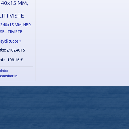
240x15 MM,
ITIIVISTE
äytä tuote »
ote:
21024015
nta: 108.16 €
ehdot
ostoskoriin