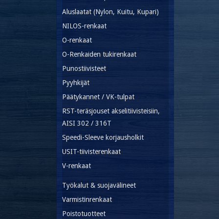
Aluslaatat (Nylon, Kuitu, Kupari)
NILOS-renkaat
O-renkaat
O-Renkaiden tukirenkaat
Punostiivisteet
Pyyhkijät
Päätykannet / VK-tulpat
RST-teräsjouset akselitiivisteisiin,
AISI 302 / 316T
Speedi-Sleeve korjausholkit
USIT-tiivisterenkaat
V-renkaat
Työkalut & suojavälineet
Varmistinrenkaat
Poistotuotteet