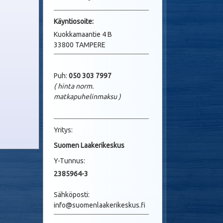
Käyntio
soite:
Kuokkamaantie 4 B
33800 TAMPERE
Puh:
050 303 7997
( hinta norm.
matkapuhelinmaksu
)
Yritys:
Suomen Laakerikeskus
Y-Tunnus:
2385964-3
Sähköposti:
info@suomenlaakerikeskus.fi