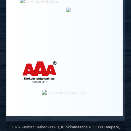
2026 Suomen Laakerikeskus, Kuokkamaantie 4, 33800 Tampere,