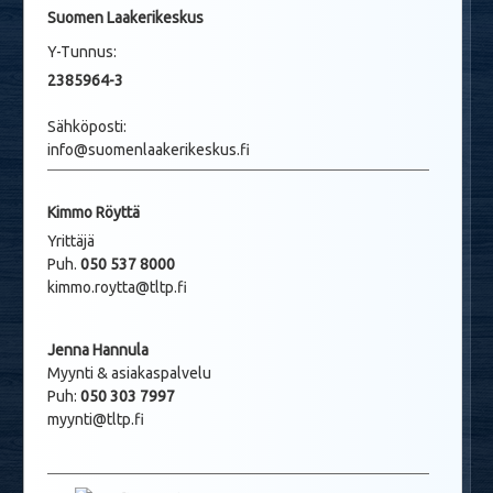
Suomen Laakerikeskus
Y-Tunnus:
2385964-3
Sähköposti:
info@suomenlaakerikeskus.fi
Kimmo Röyttä
Yrittäjä
Puh.
050 537 8000
kimmo.roytta@tltp.fi
Jenna Hannula
Myynti & asiakaspalvelu
Puh:
050 303 7997
myynti@tltp.fi