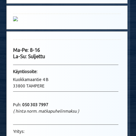
Ma-Pe: 8-16
La-Su: Suljettu
Käyntio
soite:
Kuokkamaantie 4 B
33800 TAMPERE
Puh:
050 303 7997
( hinta norm. matkapuhelinmaksu
)
Yritys: