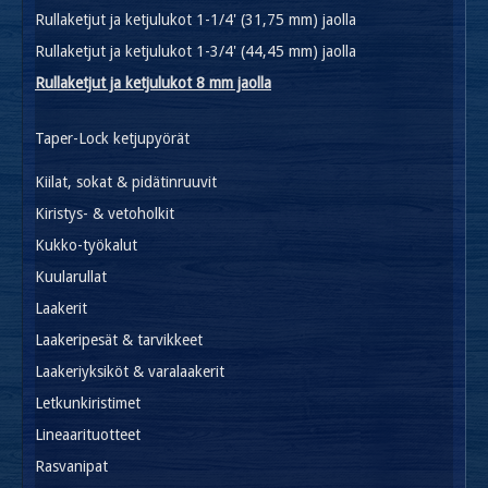
Rullaketjut ja ketjulukot 1-1/4' (31,75 mm) jaolla
Rullaketjut ja ketjulukot 1-3/4' (44,45 mm) jaolla
Rullaketjut ja ketjulukot 8 mm jaolla
Taper-Lock ketjupyörät
Kiilat, sokat & pidätinruuvit
Kiristys- & vetoholkit
Kukko-työkalut
Kuularullat
Laakerit
Laakeripesät & tarvikkeet
Laakeriyksiköt & varalaakerit
Letkunkiristimet
Lineaarituotteet
Rasvanipat