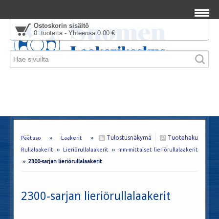
Ostoskorin sisältö
0 tuotetta - Yhteensä 0.00 €
Tulostusnäkymä
Tuotehaku
Päätaso
››
Laakerit
››
Rullalaakerit
››
Lieriörullalaakerit
››
mm-mittaiset lieriörullalaakerit
››
2300-sarjan lieriörullalaakerit
2300-sarjan lieriörullalaakerit