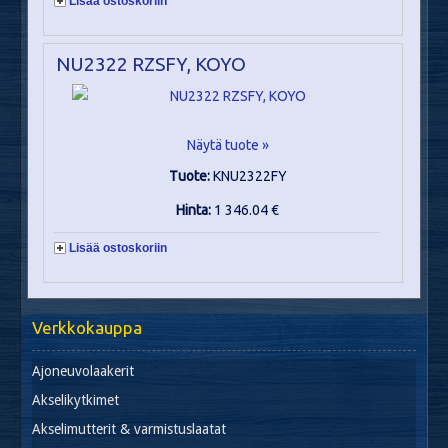
Lisää ostoskoriin
NU2322 RZSFY, KOYO
Näytä tuote »
Tuote:
KNU2322FY
Hinta:
1 346.04 €
Lisää ostoskoriin
Verkkokauppa
Ajoneuvolaakerit
Akselikytkimet
Akselimutterit & varmistuslaatat