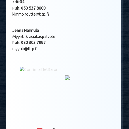
Yrittäjä
Puh.
050 537 8000
kimmo.roytta@tltp.fi
Jenna Hannula
Myynti & asiakaspalvelu
Puh:
050 303 7997
myynti@tltp.fi