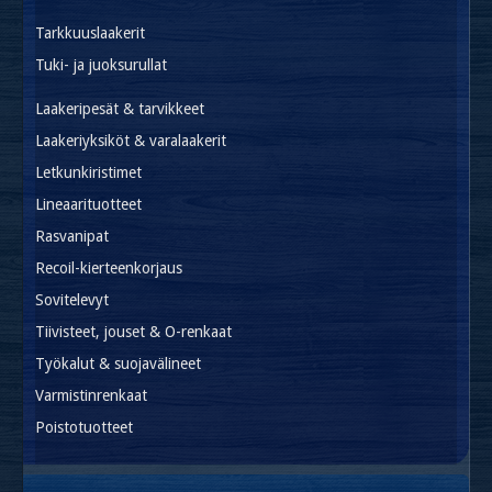
Tarkkuuslaakerit
Tuki- ja juoksurullat
Laakeripesät & tarvikkeet
Laakeriyksiköt & varalaakerit
Letkunkiristimet
Lineaarituotteet
Rasvanipat
Recoil-kierteenkorjaus
Sovitelevyt
Tiivisteet, jouset & O-renkaat
Työkalut & suojavälineet
Varmistinrenkaat
Poistotuotteet