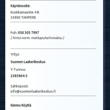
Käyntio
soite:
Kuokkamaantie 4 B
33800 TAMPERE
Puh:
050 303 7997
( hinta norm. matkapuhelinmaksu
)
Yritys:
Suomen Laakerikeskus
Y-Tunnus:
2385964-3
Sähköposti:
info@suomenlaakerikeskus.fi
Kimmo Röyttä