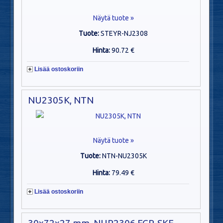
Näytä tuote »
Tuote:
STEYR-NJ2308
Hinta:
90.72 €
Lisää ostoskoriin
NU2305K, NTN
Näytä tuote »
Tuote:
NTN-NU2305K
Hinta:
79.49 €
Lisää ostoskoriin
30x72x27 mm, NUP2306 ECP, SKF