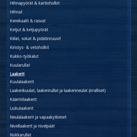
Hihnapyörät & kartioholkit
Hihnat
Kemikaalit & rasvat
Ketjut & ketjupyörät
Kiilat, sokat & pidätinruuvit
Kiristys- & vetoholkit
Kukko-työkalut
Kuularullat
Laakerit
Kuulalaakerit
Laakerikuulat, laakerirullat ja laakerineulat (irralliset)
Kääntölaakerit
Liukulaakerit
Neulalaakerit ja vapaakytkimet
Nivellaakerit ja nivelpäät
Nokkarullat