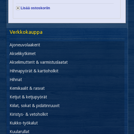
Lisää ostoskoriin
Verkkokauppa
Ajoneuvolaakerit
Akselikytkimet
Akselimutterit & varmistuslaatat
Hihnapyörät & kartioholkit
Hihnat
Kemikaalit & rasvat
Ketjut & ketjupyörät
Kiilat, sokat & pidätinruuvit
Kiristys- & vetoholkit
Kukko-työkalut
Kuularullat