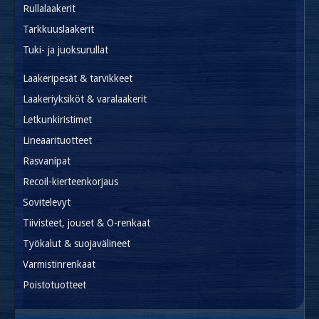
Rullalaakerit
Tarkkuuslaakerit
Tuki- ja juoksurullat
Laakeripesät & tarvikkeet
Laakeriyksiköt & varalaakerit
Letkunkiristimet
Lineaarituotteet
Rasvanipat
Recoil-kierteenkorjaus
Sovitelevyt
Tiivisteet, jouset & O-renkaat
Työkalut & suojavälineet
Varmistinrenkaat
Poistotuotteet