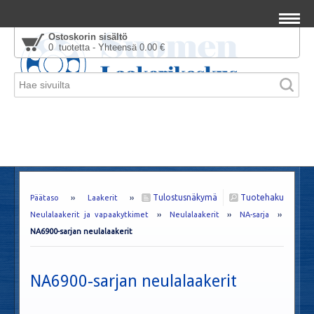
Ostoskorin sisältö
0 tuotetta - Yhteensä 0.00 €
Tulostusnäkymä
Tuotehaku
Päätaso
››
Laakerit
››
Neulalaakerit ja vapaakytkimet
››
Neulalaakerit
››
NA-sarja
››
NA6900-sarjan neulalaakerit
NA6900-sarjan neulalaakerit