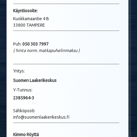
Käyntio
soite:
Kuokkamaantie 4 B
33800 TAMPERE
Puh:
050 303 7997
( hinta norm. matkapuhelinmaksu
)
Yritys:
Suomen Laakerikeskus
Y-Tunnus:
2385964-3
Sähköposti:
info@suomenlaakerikeskus.fi
Kimmo Röyttä