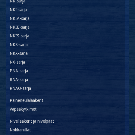
NK-sarja
NKI-sarja
NKIA-sarja
NKIB-sarja
NKIS-sarja
NKS-sarja
NKX-sarja
NX-sarja
PNA-sarja
RNA-sarja
RNAO-sarja
Paineneulalaakerit
Vapaakytkimet
Nivellaakerit ja nivelpäät
Nokkarullat