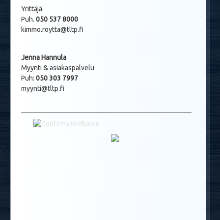
Yrittäjä
Puh.
050 537 8000
kimmo.roytta@tltp.fi
Jenna Hannula
Myynti & asiakaspalvelu
Puh:
050 303 7997
myynti@tltp.fi