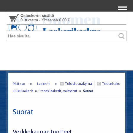
Ostoskorin sisältö
0 tuotetta - Yhteensä 0.00 €
Tulostusnäkymä
Tuotehaku
Päätaso
››
Laakerit
››
Liukulaakerit
››
Pronssilaakerit, valssatut
››
Suorat
Suorat
Verkkokaupan tuotteet