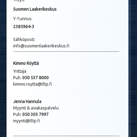
Suomen Laakerikeskus
Y-Tunnus:
2385964-3
Sähköposti:
info@suomenlaakerikeskus.fi
Kimmo Röyttä
Yrittäjä
Puh.
050 537 8000
kimmo.roytta@tltp.fi
Jenna Hannula
Myynti & asiakaspalvelu
Puh:
050 303 7997
myynti@tltp.fi