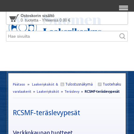
Ostoskorin sisältö
0 tuotetta - Yhteensä 0.00 €
Tulostusnäkymä
Tuotehaku
Päätaso
››
Laakeriyksiköt &
varalaakerit
››
Laakeriyksiköt
››
Teräslevy
››
RCSMF-teräslevypesät
RCSMF-teräslevypesät
Verkkokaupan tuotteet