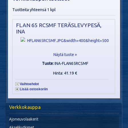
Tuotteita yhteensä 1 kpl
FLAN 65 RCSMF TERÄSLEVYPESÄ,
INA
Näytä tuote »
Tuote:
INA-FLAN65RCSMF
Hinta: 41.19 €
Vaihtoehdot
Lisää ostoskoriin
Verkkokauppa
Ajoneuvolaakerit
Akselikytkimet