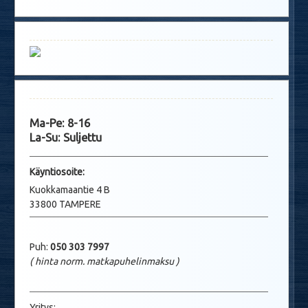
Ma-Pe: 8-16
La-Su: Suljettu
Käyntio
soite:
Kuokkamaantie 4 B
33800 TAMPERE
Puh:
050 303 7997
( hinta norm. matkapuhelinmaksu
)
Yritys: