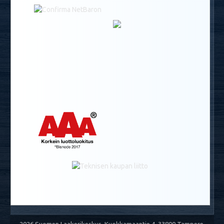
2026 Suomen Laakerikeskus, Kuokkamaantie 4, 33800 Tampere,