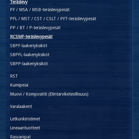
Teräslevy
PF / MSA / MSB-teräslevypesät
PFL / MST / CST / CSLT / PFT-teräslevypesät
PP / BT / P-teräslevypesät
RCSMF-teräslevypesät
SBPF-laakeriyksiköt
SBPFL-laakeriyksiköt
SBPP-laakeriyksiköt
RST
Kumipesä
Muovi / Komposiitti (Elintarviketeollisuus)
Varalaakerit
Letkunkiristimet
Lineaarituotteet
Rasvanipat