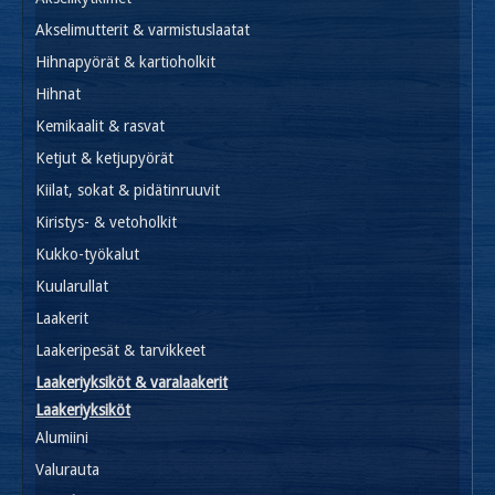
Akselimutterit & varmistuslaatat
Hihnapyörät & kartioholkit
Hihnat
Kemikaalit & rasvat
Ketjut & ketjupyörät
Kiilat, sokat & pidätinruuvit
Kiristys- & vetoholkit
Kukko-työkalut
Kuularullat
Laakerit
Laakeripesät & tarvikkeet
Laakeriyksiköt & varalaakerit
Laakeriyksiköt
Alumiini
Valurauta