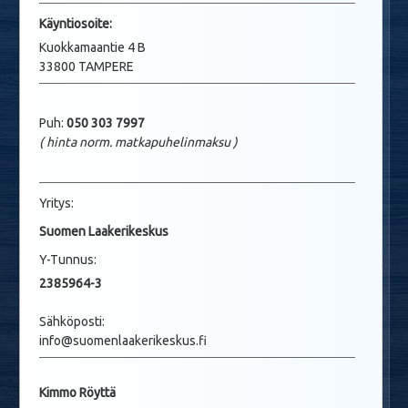
Käyntio
soite:
Kuokkamaantie 4 B
33800 TAMPERE
Puh:
050 303 7997
( hinta norm. matkapuhelinmaksu
)
Yritys:
Suomen Laakerikeskus
Y-Tunnus:
2385964-3
Sähköposti:
info@suomenlaakerikeskus.fi
Kimmo Röyttä