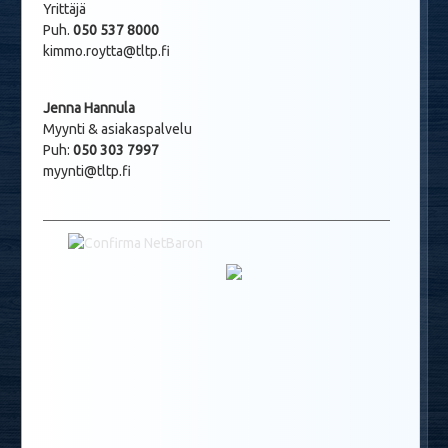
Yrittäjä
Puh.
050 537 8000
kimmo.roytta@tltp.fi
Jenna Hannula
Myynti & asiakaspalvelu
Puh:
050 303 7997
myynti@tltp.fi