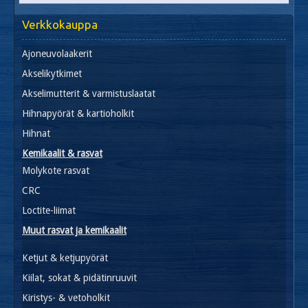
Verkkokauppa
Ajoneuvolaakerit
Akselikytkimet
Akselimutterit & varmistuslaatat
Hihnapyörät & kartioholkit
Hihnat
Kemikaalit & rasvat
Molykote rasvat
CRC
Loctite-liimat
Muut rasvat ja kemikaalit
Ketjut & ketjupyörät
Kiilat, sokat & pidätinruuvit
Kiristys- & vetoholkit