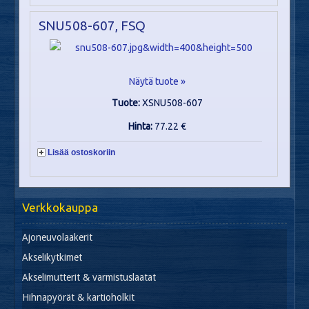
SNU508-607, FSQ
Näytä tuote »
Tuote:
XSNU508-607
Hinta:
77.22 €
Lisää ostoskoriin
Verkkokauppa
Ajoneuvolaakerit
Akselikytkimet
Akselimutterit & varmistuslaatat
Hihnapyörät & kartioholkit