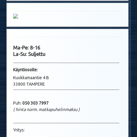
Ma-Pe: 8-16
La-Su: Suljettu
Käyntio
soite:
Kuokkamaantie 4 B
33800 TAMPERE
Puh:
050 303 7997
( hinta norm. matkapuhelinmaksu
)
Yritys: