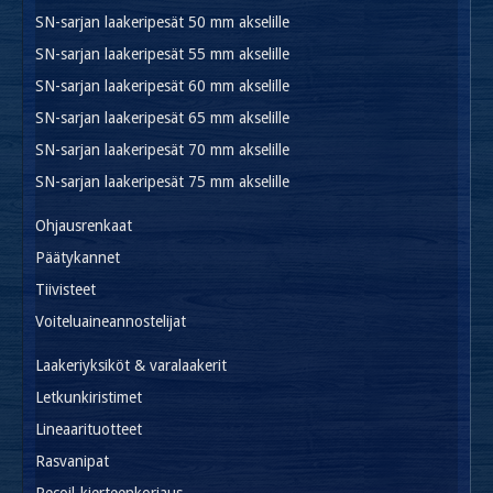
SN-sarjan laakeripesät 50 mm akselille
SN-sarjan laakeripesät 55 mm akselille
SN-sarjan laakeripesät 60 mm akselille
SN-sarjan laakeripesät 65 mm akselille
SN-sarjan laakeripesät 70 mm akselille
SN-sarjan laakeripesät 75 mm akselille
Ohjausrenkaat
Päätykannet
Tiivisteet
Voiteluaineannostelijat
Laakeriyksiköt & varalaakerit
Letkunkiristimet
Lineaarituotteet
Rasvanipat
Recoil-kierteenkorjaus