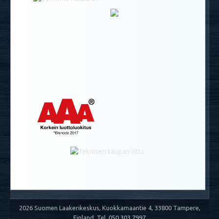
2026 Suomen Laakerikeskus, Kuokkamaantie 4, 33800 Tampere,
Finland. Tel. 050 303 7997