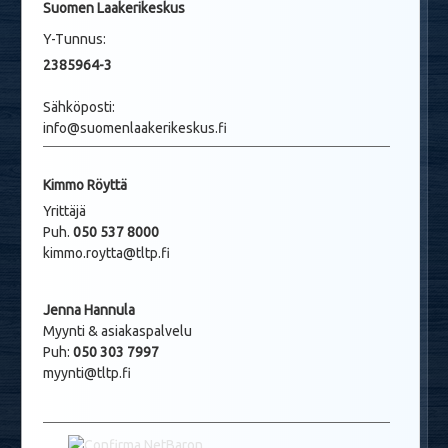
Suomen Laakerikeskus
Y-Tunnus:
2385964-3
Sähköposti:
info@suomenlaakerikeskus.fi
Kimmo Röyttä
Yrittäjä
Puh.
050 537 8000
kimmo.roytta@tltp.fi
Jenna Hannula
Myynti & asiakaspalvelu
Puh:
050 303 7997
myynti@tltp.fi