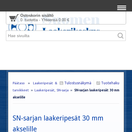
Ostoskorin sisältö
0 tuotetta - Yhteensä 0.00 €
Tulostusnäkymä
Tuotehaku
Päätaso
››
Laakeripesät &
tarvikkeet
››
Laakeripesät, SN-sarja
››
SN-sarjan laakeripesät 30 mm
akselille
SN-sarjan laakeripesät 30 mm
akselille