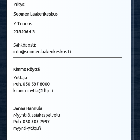
Yritys:
Suomen Laakerikeskus
Y-Tunnus:
2385964-3
Sähköposti:
info@suomenlaakerikeskus.fi
Kimmo Röyttä
Yrittäjä
Puh.
050 537 8000
kimmo.roytta@tltp.fi
Jenna Hannula
Myynti & asiakaspalvelu
Puh:
050 303 7997
myynti@tltp.fi