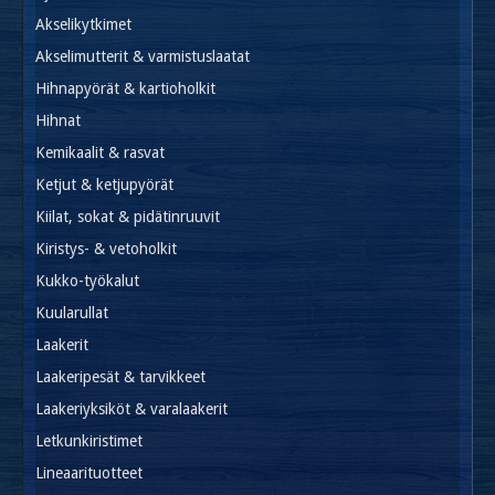
Akselikytkimet
Akselimutterit & varmistuslaatat
Hihnapyörät & kartioholkit
Hihnat
Kemikaalit & rasvat
Ketjut & ketjupyörät
Kiilat, sokat & pidätinruuvit
Kiristys- & vetoholkit
Kukko-työkalut
Kuularullat
Laakerit
Laakeripesät & tarvikkeet
Laakeriyksiköt & varalaakerit
Letkunkiristimet
Lineaarituotteet