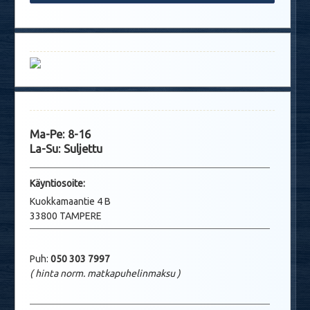
Ma-Pe: 8-16
La-Su: Suljettu
Käyntio
soite:
Kuokkamaantie 4 B
33800 TAMPERE
Puh:
050 303 7997
( hinta norm. matkapuhelinmaksu
)