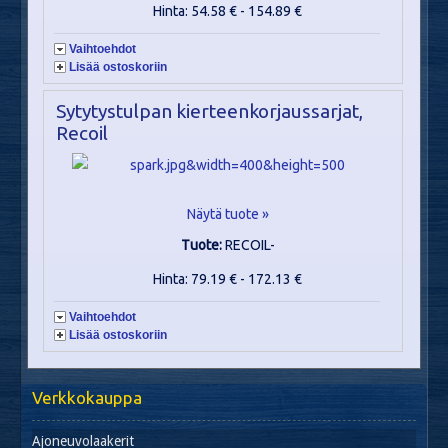
Hinta: 54.58 € - 154.89 €
Vaihtoehdot
Lisää ostoskoriin
Sytytystulpan kierteenkorjaussarjat,
Recoil
Näytä tuote »
Tuote:
RECOIL-
Hinta: 79.19 € - 172.13 €
Vaihtoehdot
Lisää ostoskoriin
Verkkokauppa
Ajoneuvolaakerit