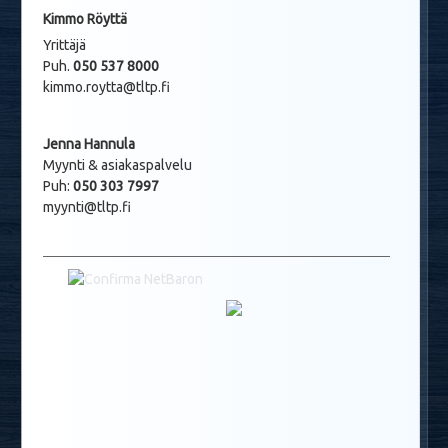
Kimmo Röyttä
Yrittäjä
Puh.
050 537 8000
kimmo.roytta@tltp.fi
Jenna Hannula
Myynti & asiakaspalvelu
Puh:
050 303 7997
myynti@tltp.fi