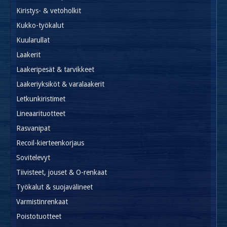
Kiristys- & vetoholkit
Kukko-työkalut
Kuularullat
Laakerit
Laakeripesät & tarvikkeet
Laakeriyksiköt & varalaakerit
Letkunkiristimet
Lineaarituotteet
Rasvanipat
Recoil-kierteenkorjaus
Sovitelevyt
Tiivisteet, jouset & O-renkaat
Työkalut & suojavälineet
Varmistinrenkaat
Poistotuotteet