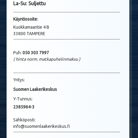
La-Su: Suljettu
Käyntio
soite:
Kuokkamaantie 4 B
33800 TAMPERE
Puh:
050 303 7997
( hinta norm. matkapuhelinmaksu
)
Yritys:
Suomen Laakerikeskus
Y-Tunnus:
2385964-3
Sähköposti:
info@suomenlaakerikeskus.fi