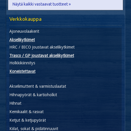
Näytä kaikki vastaavat tuotteet »
Verkkokauppa
Ajoneuvolaakerit
Akselikytkimet
HRC / BICO joustavat akselikytkimet
Trasco / GP joustavat akselikytkimet
Holkkikiinnitys
Koneistettavat
Akselimutterit & varmistuslaatat
Hihnapyörät & kartioholkit
Hihnat
Kemikaalit & rasvat
Ketjut & ketjupyörät
Kiilat, sokat & pidätinruuvit